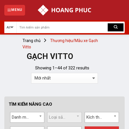
Skip
to
MENU
content
Trang chủ
Thương hiệu/Mẫu xe
Gạch
Vitto
GẠCH VITTO
Showing 1–44 of 322 results
TÌM KIẾM NÂNG CAO
Danh mục
Loại sản phẩm
Kích thước