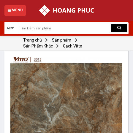
Skip
to
MENU
content
Trang chủ
Sản phẩm
Sản Phẩm Khác
Gạch Vitto