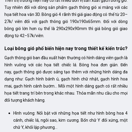
Trên thị trường hiện nay có rất nhiều đơn vị sản xuất gạch bông gió.
Tuy nhiên đối với dòng sản phẩm gạch thông gió xi măng với các
họa tiết hoa văn 3D. Bông gió 4 rãnh thì giá giao động có thể từ 20–
27k/ viên đối với gạch thông gió 190x190x65mm. Đối với dòng
bông gió lớn hơn cụ thể là 290x290x90mm thì giá bông gió giao
động từ 42–57k/viên.
Loại bông gió phổ biến hiện nay trong thiết kế kiến trúc?
Gạch thông gió ban đầu xuất hiện thường có hình dáng viên gạch là
hình vuông với các họa tiết chiếc lá. Bông hoa đơn giản. Đến
nay, gạch thông gió được sáng tạo thêm với những hình dáng đa
dạng như: Gạch hình bánh ú, gạch hình chữ nhật, gạch hình hoa
mai, gạch hình cánh bướm… Mỗi một hình dáng gạch có rất nhiều
họa tiết trang trí bên trong khác nhau. Thỏa mãn nhu cầu cho mọi
đối tượng khách hàng.
Hình vuông: Nổi bật với những họa tiết như hình bông hoa 4
cánh, chiếc lá, ngôi sao, kim cương. Bốn chữ Y đối xứng, một
chữ Y, khối lập phương…