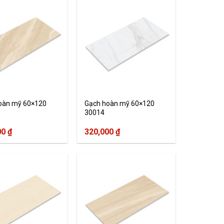
oàn mỹ 60×120
Gạch hoàn mỹ 60×120
30014
00
₫
320,000
₫