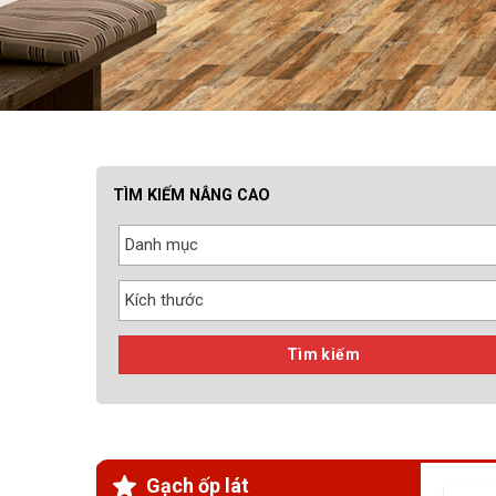
TÌM KIẾM NÂNG CAO
Danh mục
Kích thước
Tìm kiếm
Gạch ốp lát