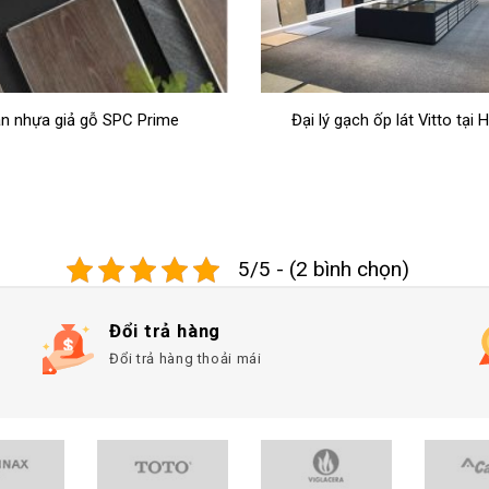
ý gạch ốp lát Vitto tại Hà Nội
Giới thiệu về tập đoàn vật li
dựng Prime Group
5/5 - (2 bình chọn)
Đổi trả hàng
Đổi trả hàng thoải mái