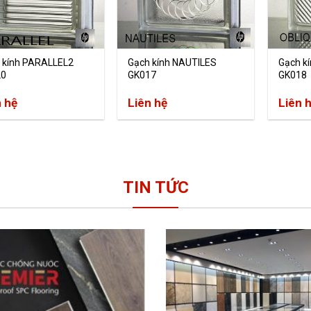
 kính PARALLEL2
Gạch kính NAUTILES
Gạch k
20
GK017
GK018
n hệ
Liên hệ
Liên 
TIN TỨC