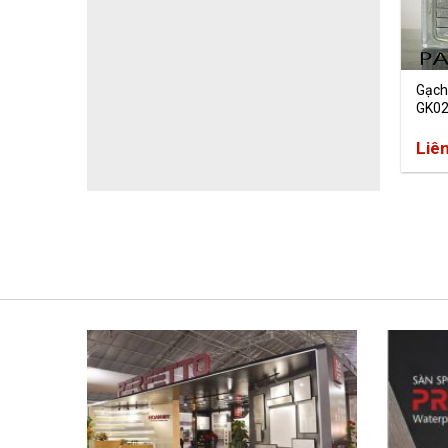
Gạch
GK0
Liê