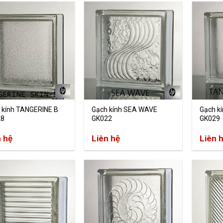
 kính TANGERINE B
Gạch kính SEA WAVE
Gạch k
28
GK022
GK029
n hệ
Liên hệ
Liên 