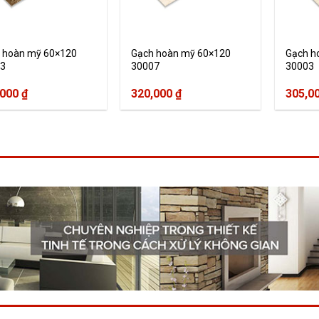
 hoàn mỹ 60×120
Gạch hoàn mỹ 60×120
Gạch h
3
30007
30003
,000
₫
320,000
₫
305,0