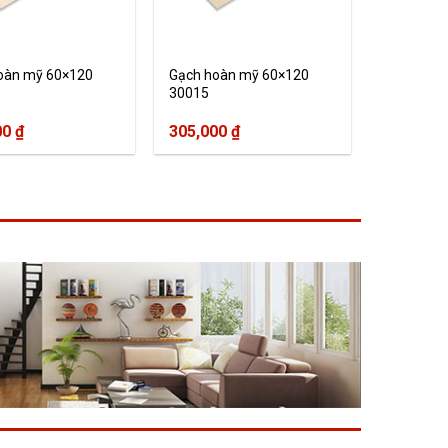
oàn mỹ 60×120
Gạch hoàn mỹ 60×120
30015
00
₫
305,000
₫