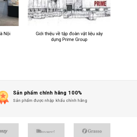
ệu xây
Các mẫu gạch lát nền Prime 60×60
Show
cm đẹp trong năm 2023
Sản phẩm chính hãng 100%
Sản phẩm được nhập khẩu chính hãng