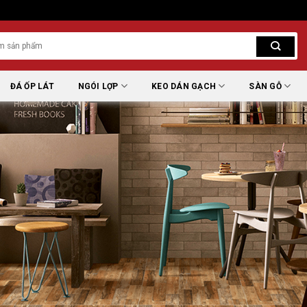
ĐÁ ỐP LÁT
NGÓI LỢP
KEO DÁN GẠCH
SÀN GỖ