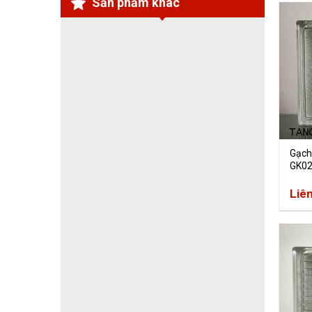
Sản phẩm khác
Gạch
GK0
Liê