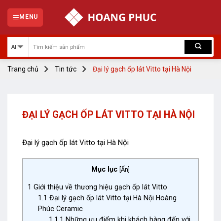
Skip
to
MENU
content
Trang chủ
Tin tức
Đại lý gạch ốp lát Vitto tại Hà Nội
ĐẠI LÝ GẠCH ỐP LÁT VITTO TẠI HÀ NỘI
Đại lý gạch ốp lát Vitto tại Hà Nội
Mục lục
[
Ẩn
]
1
Giới thiệu về thương hiệu gạch ốp lát Vitto
1.1
Đại lý gạch ốp lát Vitto tại Hà Nội Hoàng
Phúc Ceramic
1.1.1
Những ưu điểm khi khách hàng đến với