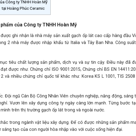
 của Công ty TNHH Hoàn Mỹ
tại Hoàng Phúc Ceramic
ản phẩm của Công ty TNHH Hoàn Mỹ
được ghi nhận là nhà máy sản xuất gạch ốp lát cao cấp hàng đầu V
ng 2 nhà máy được nhập khẩu từ Italia và Tây Ban Nha. Công suất
c tiêu chất lượng sản phẩm, dịch vụ và sự tin cậy. Điều này đã đ
đạt được như. Chứng chỉ ISO 9001:2015, Chứng chỉ BS EN 14411:20
 và nhiều chứng chỉ quốc tế khác như. Korea KS L 1001, TIS 2508
 gốc. Đội ngũ Cán Bộ Công Nhân Viên chuyên nghiệp, năng động, sáng 
nghỉ. Vươn lên xây dựng công ty ngày càng lớn mạnh. Từng bước t
mình trên thị trường gạch ốp lát trong và ngoài nước.
hắc trong ngành vật liệu xây dựng. Để có được những sản phẩm ma
 sáng tạo của con người hòa nhập vào với cuộc sống hiện đại.