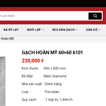
ĐÁ ỐP LÁT
NGÓI LỢP
KEO DÁN GẠCH
SÀN GỖ
 Hoàn Mỹ
GẠCH HOÀN MỸ 60×60 6101
230,000
₫
Kích thước: 600 x 600 mm
Bề Mặt: Matt, Diamond
Nhà sản xuất: Chính hãng
Loại: Porcelain
Quy cách: 1 hộp 6v, 1,44m/h