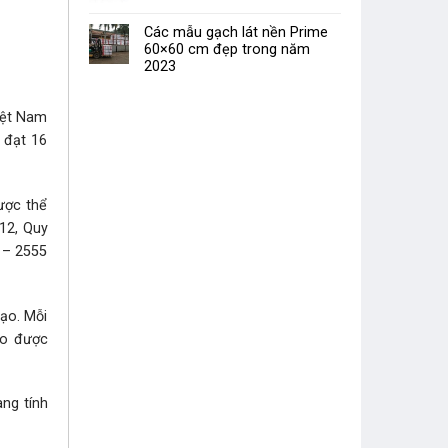
Các mẫu gạch lát nền Prime
60×60 cm đẹp trong năm
2023
iệt Nam
 đạt 16
ược thể
12, Quy
 – 2555
tạo. Mỗi
ạo được
ng tính