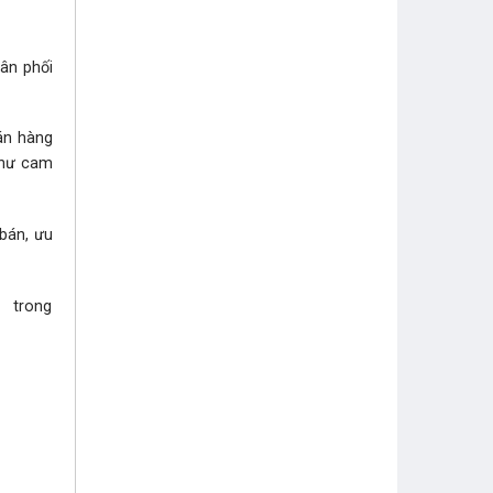
hân phối
bán hàng
như cam
 bán, ưu
i trong