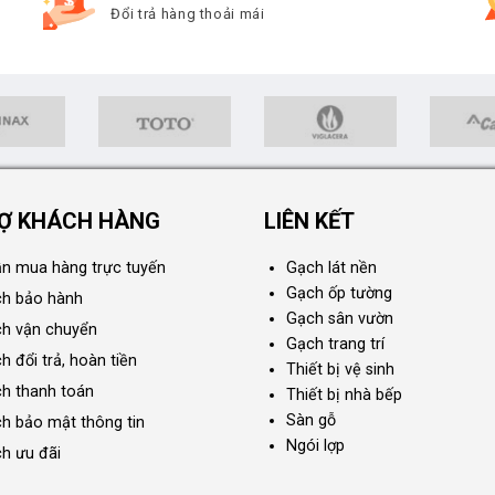
Đổi trả hàng thoải mái
Ợ KHÁCH HÀNG
LIÊN KẾT
n mua hàng trực tuyến
Gạch lát nền
Gạch ốp tường
ch bảo hành
Gạch sân vườn
ch vận chuyển
Gạch trang trí
h đổi trả, hoàn tiền
Thiết bị vệ sinh
ch thanh toán
Thiết bị nhà bếp
Sàn gỗ
ch bảo mật thông tin
Ngói lợp
ch ưu đãi