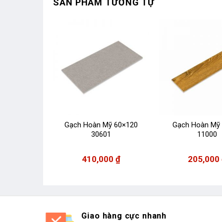
SẢN PHẨM TƯƠNG TỰ
Mỹ 15×80
Gạch Hoàn Mỹ 60×120
Gạch Hoàn Mỹ
19
30601
11000
00
₫
410,000
₫
205,000
Giao hàng cực nhanh