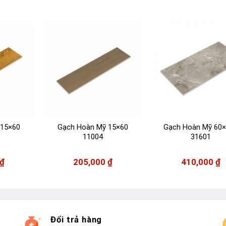
 15×60
Gạch Hoàn Mỹ 15×60
Gạch Hoàn Mỹ 60
11004
31601
₫
205,000
₫
410,000
₫
Đổi trả hàng