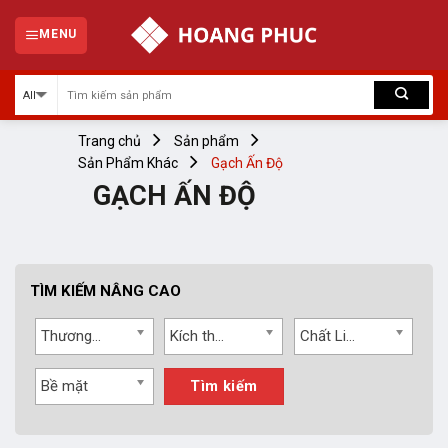
Skip
to
MENU
content
Trang chủ
Sản phẩm
Sản Phẩm Khác
Gạch Ấn Độ
GẠCH ẤN ĐỘ
TÌM KIẾM NÂNG CAO
Thương hiệu
Kích thước
Chất Liệu
Bề mặt
Tìm kiếm