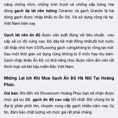
năng chống nồm, chống trơn trượt và chống sấp bóng. Hai
dòng
gạch ốp lát nền tường
Ceramic và gạch Granite là hai
dòng gạch được nhập khẩu từ Ấn Độ. Và sử dụng rộng rãi tại
Việt Nam hiện nay.
Gạch lát nền ấn độ
được sản xuất đúng với tiêu chuẩn cao
cấp sẽ có độ cứng cao. Độ dày bề mặt đồng nhất,độ hút nước
rất thấp nhỏ hơn 0.05%,xương gạch cứng,không bị rỗng,rạn nứt.
Sau một thời gian sử dụng cũng không bị ố mốc hay rêu bám.
Gạch nhập khẩu Ấn Độ có khả năng chịu được nồm ẩm nên rất
thích hợp với khí hậu miền Bắc Việt Nam.
Những Lợi ích Khi Mua Gạch Ấn Độ Hà Nội Tại Hoàng
Phúc.
Giá bán:
Khi đến với Showroom Hoàng Phúc bạn sẽ nhận được
mức giá ưu đãi
gạch ấn độ
cao cấp
tốt nhất. Bởi chúng tôi là
đại lý phân phối lớn, chuyên cung cấp gạch nhiều năm nay. Uy
tín, đảm bảo chất lượng với mức giá rất phải chăng.