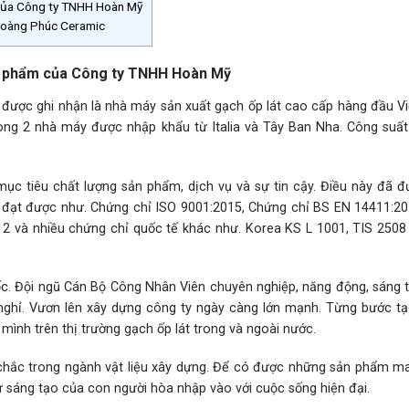
 của Công ty TNHH Hoàn Mỹ
Hoàng Phúc Ceramic
ản phẩm của Công ty TNHH Hoàn Mỹ
được ghi nhận là nhà máy sản xuất gạch ốp lát cao cấp hàng đầu V
ng 2 nhà máy được nhập khẩu từ Italia và Tây Ban Nha. Công suất
c tiêu chất lượng sản phẩm, dịch vụ và sự tin cậy. Điều này đã đ
đạt được như. Chứng chỉ ISO 9001:2015, Chứng chỉ BS EN 14411:20
 và nhiều chứng chỉ quốc tế khác như. Korea KS L 1001, TIS 2508
 gốc. Đội ngũ Cán Bộ Công Nhân Viên chuyên nghiệp, năng động, sáng 
nghỉ. Vươn lên xây dựng công ty ngày càng lớn mạnh. Từng bước t
mình trên thị trường gạch ốp lát trong và ngoài nước.
hắc trong ngành vật liệu xây dựng. Để có được những sản phẩm ma
 sáng tạo của con người hòa nhập vào với cuộc sống hiện đại.