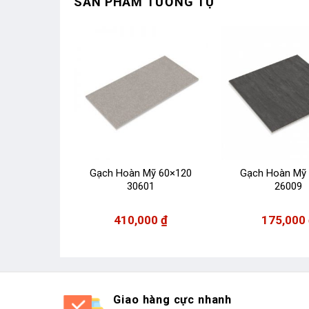
SẢN PHẨM TƯƠNG TỰ
Mỹ 60×60
Gạch Hoàn Mỹ 60×120
Gạch Hoàn Mỹ
0
30601
26009
 hệ
410,000
₫
175,000
Giao hàng cực nhanh