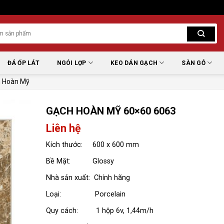
ĐÁ ỐP LÁT
NGÓI LỢP
KEO DÁN GẠCH
SÀN GỖ
 Hoàn Mỹ
GẠCH HOÀN MỸ 60×60 6063
Liên hệ
Kích thước: 600 x 600 mm
Bề Mặt: Glossy
Nhà sản xuất: Chính hãng
Loại: Porcelain
Quy cách: 1 hộp 6v, 1,44m/h