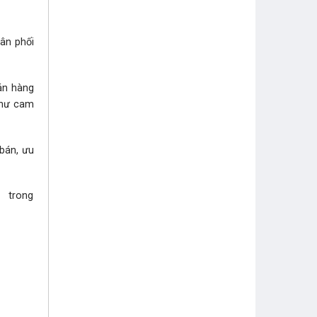
hân phối
bán hàng
như cam
 bán, ưu
i trong