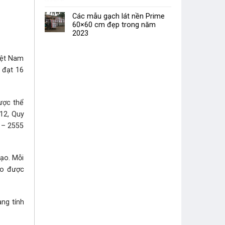
Các mẫu gạch lát nền Prime
60×60 cm đẹp trong năm
2023
iệt Nam
 đạt 16
ược thể
12, Quy
 – 2555
tạo. Mỗi
ạo được
ng tính