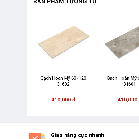
SẢN PHẨM TƯƠNG TỰ
Mỹ 15×60
Gạch Hoàn Mỹ 60×120
Gạch Hoàn Mỹ 
00
31602
31601
00
₫
410,000
₫
410,000
Giao hàng cực nhanh