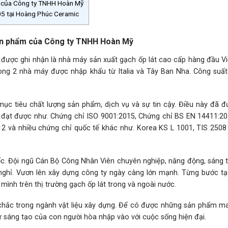
m của Công ty TNHH Hoàn Mỹ
5 tại Hoàng Phúc Ceramic
sản phẩm của Công ty TNHH Hoàn Mỹ
được ghi nhận là nhà máy sản xuất gạch ốp lát cao cấp hàng đầu V
ng 2 nhà máy được nhập khẩu từ Italia và Tây Ban Nha. Công suất
c tiêu chất lượng sản phẩm, dịch vụ và sự tin cậy. Điều này đã đ
đạt được như. Chứng chỉ ISO 9001:2015, Chứng chỉ BS EN 14411:20
 và nhiều chứng chỉ quốc tế khác như. Korea KS L 1001, TIS 2508
 gốc. Đội ngũ Cán Bộ Công Nhân Viên chuyên nghiệp, năng động, sáng 
nghỉ. Vươn lên xây dựng công ty ngày càng lớn mạnh. Từng bước t
mình trên thị trường gạch ốp lát trong và ngoài nước.
hắc trong ngành vật liệu xây dựng. Để có được những sản phẩm ma
 sáng tạo của con người hòa nhập vào với cuộc sống hiện đại.