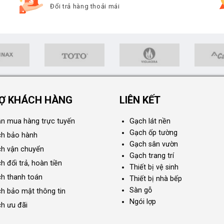
Đổi trả hàng thoải mái
Ợ KHÁCH HÀNG
LIÊN KẾT
n mua hàng trực tuyến
Gạch lát nền
Gạch ốp tường
ch bảo hành
Gạch sân vườn
ch vận chuyển
Gạch trang trí
h đổi trả, hoàn tiền
Thiết bị vệ sinh
ch thanh toán
Thiết bị nhà bếp
Sàn gỗ
ch bảo mật thông tin
Ngói lợp
ch ưu đãi