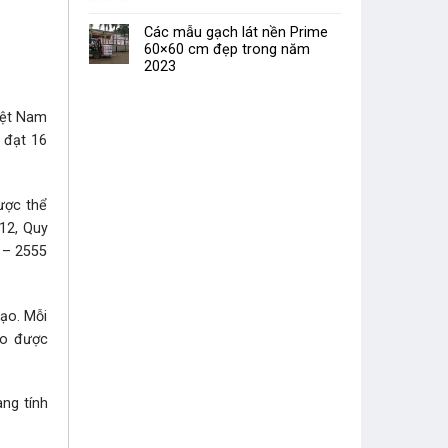
Các mẫu gạch lát nền Prime
60×60 cm đẹp trong năm
2023
iệt Nam
 đạt 16
ược thể
12, Quy
 – 2555
tạo. Mỗi
ạo được
ng tính