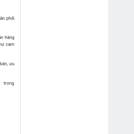
hân phối
bán hàng
như cam
 bán, ưu
i trong