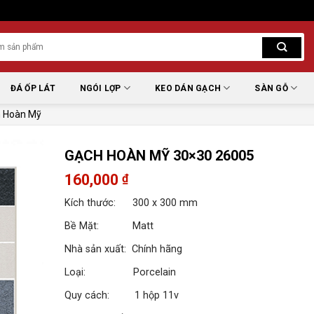
ĐÁ ỐP LÁT
NGÓI LỢP
KEO DÁN GẠCH
SÀN GỖ
 Hoàn Mỹ
GẠCH HOÀN MỸ 30×30 26005
160,000
₫
Kích thước: 300 x 300 mm
Bề Mặt: Matt
Nhà sản xuất: Chính hãng
Loại: Porcelain
Quy cách: 1 hộp 11v