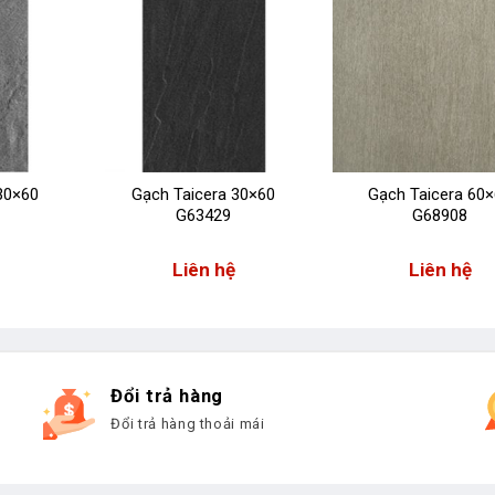
30×60
Gạch Taicera 30×60
Gạch Taicera 60
G63429
G68908
Liên hệ
Liên hệ
Đổi trả hàng
Đổi trả hàng thoải mái