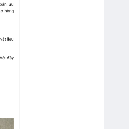
 bán, ưu
iao hàng
ật liệu
ới đầy