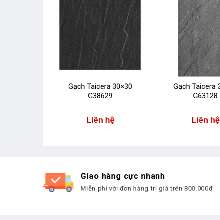
g thấm
Gạch Taicera 30×30
Gạch Taicera 
y seal
G38629
G63128
 hệ
Liên hệ
Liên hệ
Giao hàng cực nhanh
Miễn phí với đơn hàng trị giá trên 800.000đ