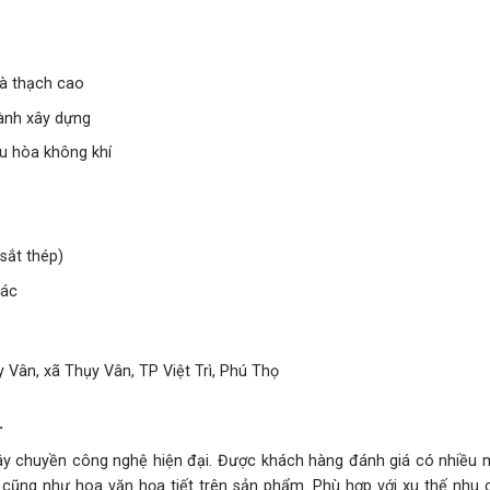
và thạch cao
gành xây dựng
ều hòa không khí
sắt thép)
hác
 Vân, xã Thụy Vân, TP Việt Trì, Phú Thọ
.
chuyền công nghệ hiện đại. Được khách hàng đánh giá có nhiều 
́c cũng như hoa văn họa tiết trên sản phẩm. Phù hợp với xu thế nhu