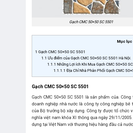
Gạch CMC 50×50 SC 5501
Mục lục
1
Gạch CMC 50×50 SC 5501
1.1
Ưu điểm của Gạch CMC 50×50 SC 5501 Hà Nội.
1.1.1
Những Lợi ích Khi Mua Gạch CMC 50×50 SC 
1.1.1.1
Địa Chỉ Nhà Phân Phối Gạch CMC 50×
Gạch CMC 50×50 SC 5501
Gạch CMC 50×50 SC 5501 là sản phẩm của. Công t
doanh nghiệp nhà nước là công ty công nghiệp bê 
của Bộ trưởng bộ xây dựng. Công ty được tổ chức 
nghĩa việt nam khóa XI thông qua ngày 29/11/2005. 
dựng tại Việt Nam với thương hiệu hàng đầu cả nướ