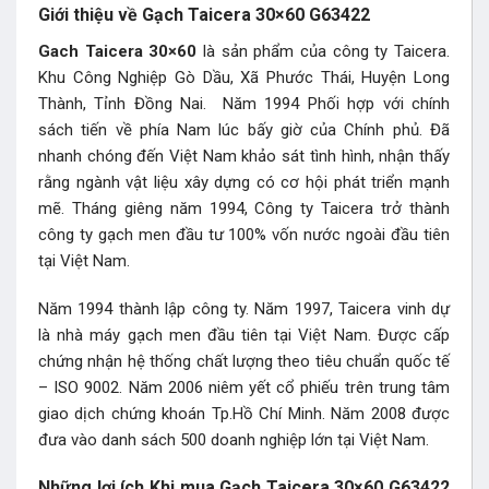
Giới thiệu về Gạch Taicera 30×60 G63422
Gach Taicera 30×60
là sản phẩm của công ty Taicera.
Khu Công Nghiệp Gò Dầu, Xã Phước Thái, Huyện Long
Thành, Tỉnh Đồng Nai. Năm 1994 Phối hợp với chính
sách tiến về phía Nam lúc bấy giờ của Chính phủ. Đã
nhanh chóng đến Việt Nam khảo sát tình hình, nhận thấy
rằng ngành vật liệu xây dựng có cơ hội phát triển mạnh
mẽ. Tháng giêng năm 1994, Công ty Taicera trở thành
công ty gạch men đầu tư 100% vốn nước ngoài đầu tiên
tại Việt Nam.
Năm 1994 thành lập công ty. Năm 1997, Taicera vinh dự
là nhà máy gạch men đầu tiên tại Việt Nam. Được cấp
chứng nhận hệ thống chất lượng theo tiêu chuẩn quốc tế
– ISO 9002. Năm 2006 niêm yết cổ phiếu trên trung tâm
giao dịch chứng khoán Tp.Hồ Chí Minh. Năm 2008 được
đưa vào danh sách 500 doanh nghiệp lớn tại Việt Nam.
Những lợi ích Khi mua Gạch Taicera 30×60 G63422