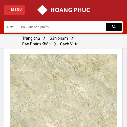
Skip
to
MENU
content
Trang chủ
Sản phẩm
Sản Phẩm Khác
Gạch Vitto