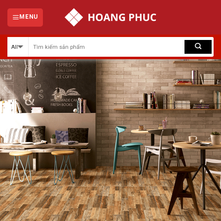
Skip
to
MENU
content