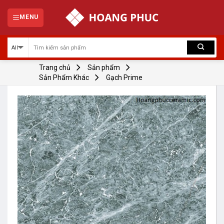
Skip
to
MENU
content
Trang chủ
Sản phẩm
Sản Phẩm Khác
Gạch Prime