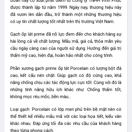
đoàn này có xuất phát điểm từ Công ty TNHH Vĩnh Phúc
được thành lập từ năm 1999. Ngày nay, thương hiệu này
đã vươn lên dẫn đầu, trở thành một những thương hiệu
có uy tín chất lượng tốt nhất trên thị trường Việt Nam.
Gạch ốp lát prime đã nỗ lực đem đến cho khách hàng sự
hài lòng cả về chất lượng. Mẫu mã, giá cả, thỏa mãn yêu
cầu ngày càng cao của người sử dụng. Hướng đến giá trị
thẩm mỹ cao, hiện đại, hoàn hảo nhất cho công trình.
Phần xương gạch prime ốp lát Porcelain có lượng bột đá
cao, kết cấu nén chặt. Giúp gạch có độ cứng cao, khả
năng chống chịu các tác động lực cực tốt. Cùng với đó là
những tính năng hữu ích khác như: Chống thấm tốt,
không mọc rêu mốc, bền màu…
Loại gạch Porcelain có lớp men phủ trên bề mặt nên có
thể thiết kế nhiều mẫu mã với các loại họa tiết, kiểu vân
khác nhau. Đáp ứng tối đa các nhu cầu của khách hàng
theo từng phong cách.