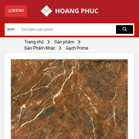
Skip
to
MENU
content
Trang chủ
Sản phẩm
Sản Phẩm Khác
Gạch Prime