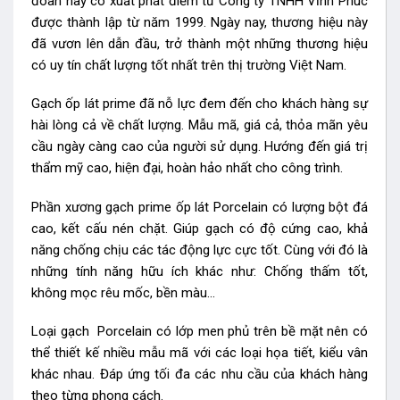
đoàn này có xuất phát điểm từ Công ty TNHH Vĩnh Phúc
được thành lập từ năm 1999. Ngày nay, thương hiệu này
đã vươn lên dẫn đầu, trở thành một những thương hiệu
có uy tín chất lượng tốt nhất trên thị trường Việt Nam.
Gạch ốp lát prime đã nỗ lực đem đến cho khách hàng sự
hài lòng cả về chất lượng. Mẫu mã, giá cả, thỏa mãn yêu
cầu ngày càng cao của người sử dụng. Hướng đến giá trị
thẩm mỹ cao, hiện đại, hoàn hảo nhất cho công trình.
Phần xương gạch prime ốp lát Porcelain có lượng bột đá
cao, kết cấu nén chặt. Giúp gạch có độ cứng cao, khả
năng chống chịu các tác động lực cực tốt. Cùng với đó là
những tính năng hữu ích khác như: Chống thấm tốt,
không mọc rêu mốc, bền màu…
Loại gạch Porcelain có lớp men phủ trên bề mặt nên có
thể thiết kế nhiều mẫu mã với các loại họa tiết, kiểu vân
khác nhau. Đáp ứng tối đa các nhu cầu của khách hàng
theo từng phong cách.