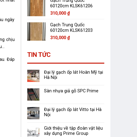
ốt nhất
Gạch Trung Quốc
60120cm KLSK61206
310,000
₫
ầu ngày
Gạch Trung Quốc
60120cm KLSK61203
310,000
₫
ng chịu
àu…
TIN TỨC
hau. Đáp
Đại lý gạch ốp lát Hoàn Mỹ tại
Hà Nội
Sàn nhựa giả gỗ SPC Prime
Đại lý gạch ốp lát Vitto tại Hà
Nội
Giới thiệu về tập đoàn vật liệu
xây dựng Prime Group