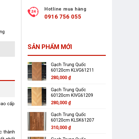
Hotline mua hàng
0916 756 055
àng
SẢN PHẨM MỚI
Gạch Trung Quốc
60120cm KLVG61211
280,000
₫
Gạch Trung Quốc
60120cm KlVG61209
280,000
₫
cao cấp
Gạch Trung Quốc
60120cm KLSK61207
310,000
₫
c thành