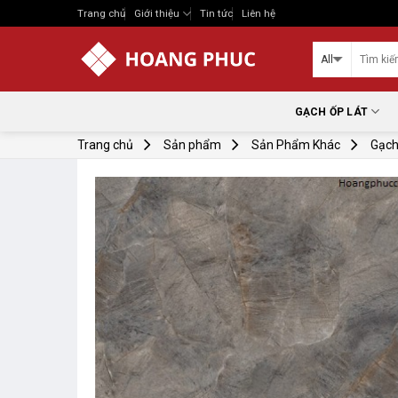
Skip
Trang chủ
Giới thiệu
Tin tức
Liên hệ
to
content
GẠCH ỐP LÁT
Trang chủ
Sản phẩm
Sản Phẩm Khác
Gạch