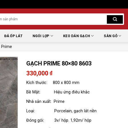
ĐÁ ỐP LÁT
NGÓI LỢP
KEO DÁN GẠCH
SÀN GỖ
 Prime
GẠCH PRIME 80×80 8603
330,000
₫
Kích thước: 800 x 800 mm
Bề Mặt: Hiệu ứng điêu khắc
Nhà sản xuất: Prime
Loại: Porcelain, gạch lát nền
Đóng gói: 3v/ hộp. 1,92m/ hộp