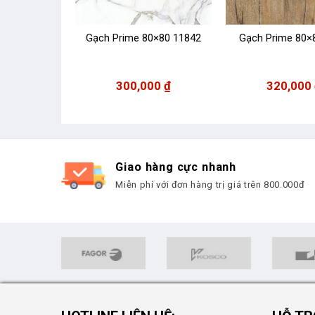
0×80 15821
Gạch Prime 80×80 11842
Gạch Prime 80×
00
₫
300,000
₫
320,000
Giao hàng cực nhanh
Miễn phí với đơn hàng trị giá trên 800.000đ