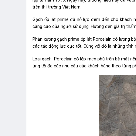
lập từ năm 1999. Ngày nay, thương hiệu này đã vươn l
trên thị trường Việt Nam.
Gạch ốp lát prime đã nỗ lực đem đến cho khách h
càng cao của người sử dụng. Hướng đến giá trị thẩm m
Phần xương gạch prime ốp lát Porcelain có lượng bộ
các tác động lực cực tốt. Cùng với đó là những tín
Loại gạch Porcelain có lớp men phủ trên bề mặt nên 
ứng tối đa các nhu cầu của khách hàng theo từng p