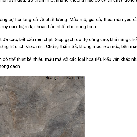
ên dẫn đầu, trở thành một những thương hiệu có uy tín chất lượng t
àng sự hài lòng cả về chất lượng. Mẫu mã, giá cả, thỏa mãn yêu c
ỹ cao, hiện đại, hoàn hảo nhất cho công trình.
t đá cao, kết cấu nén chặt. Giúp gạch có độ cứng cao, khả năng chố
h năng hữu ích khác như: Chống thấm tốt, không mọc rêu mốc, bền m
có thể thiết kế nhiều mẫu mã với các loại họa tiết, kiểu vân khác n
hong cách.