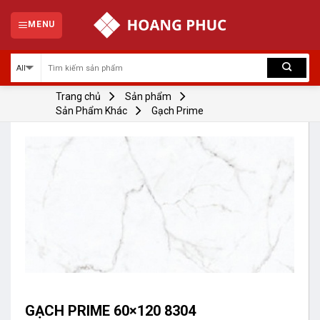
Skip
to
MENU
content
Trang chủ
Sản phẩm
Sản Phẩm Khác
Gạch Prime
GẠCH PRIME 60×120 8304