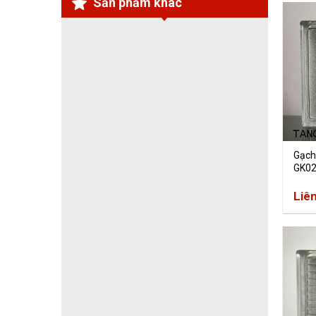
Sản phẩm khác
Gạch
GK0
Liê