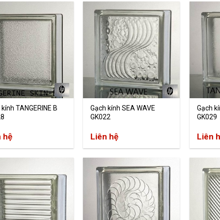
 kính TANGERINE B
Gạch kính SEA WAVE
Gạch k
28
GK022
GK029
n hệ
Liên hệ
Liên 