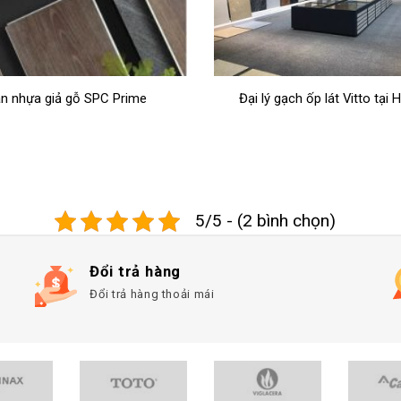
ý gạch ốp lát Vitto tại Hà Nội
Giới thiệu về tập đoàn vật li
dựng Prime Group
5/5 - (2 bình chọn)
Đổi trả hàng
Đổi trả hàng thoải mái