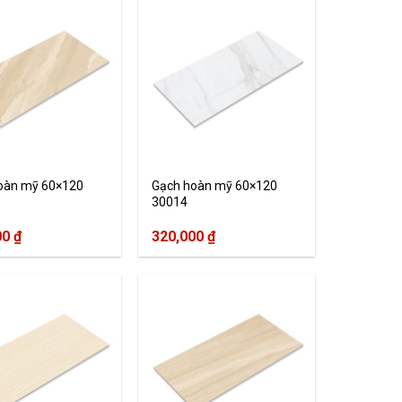
oàn mỹ 60×120
Gạch hoàn mỹ 60×120
30014
00
₫
320,000
₫