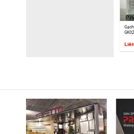
Gạch
GK0
Liê