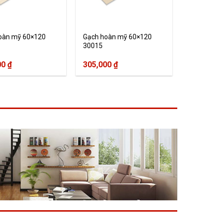
oàn mỹ 60×120
Gạch hoàn mỹ 60×120
30015
00
₫
305,000
₫