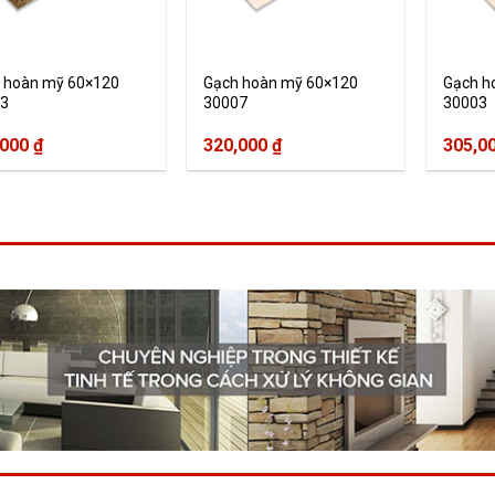
 hoàn mỹ 60×120
Gạch hoàn mỹ 60×120
Gạch h
3
30007
30003
,000
₫
320,000
₫
305,0