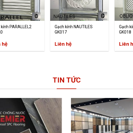
 kính PARALLEL2
Gạch kính NAUTILES
Gạch k
20
GK017
GK018
n hệ
Liên hệ
Liên 
TIN TỨC