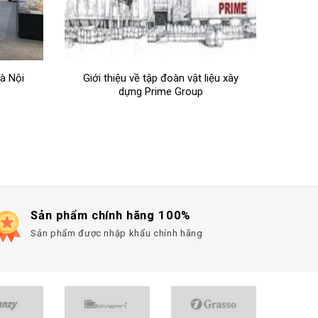
ệu xây
Các mẫu gạch lát nền Prime 60×60
Show
cm đẹp trong năm 2023
Sản phẩm chính hãng 100%
Sản phẩm được nhập khẩu chính hãng