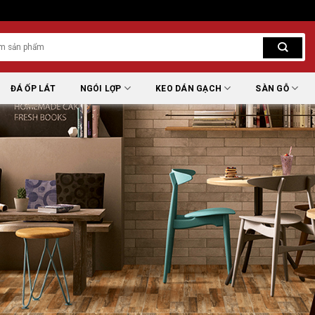
ĐÁ ỐP LÁT
NGÓI LỢP
KEO DÁN GẠCH
SÀN GỖ