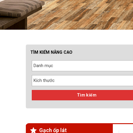
TÌM KIẾM NÂNG CAO
Danh mục
Kích thước
Tìm kiếm
Gạch ốp lát