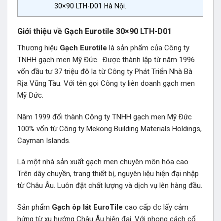
30×90 LTH-D01 Hà Nội.
Giới thiệu về Gạch Eurotile 30×90 LTH-D01
Thương hiệu
Gạch Eurotile
là sản phẩm của Công ty
TNHH gạch men Mỹ Đức. Được thành lập từ năm 1996
vốn đầu tư 37 triệu đô la từ Công ty Phát Triển Nhà Bà
Rịa Vũng Tàu. Với tên gọi Công ty liên doanh gạch men
Mỹ Đức.
Năm 1999 đổi thành Công ty TNHH gạch men Mỹ Đức
100% vốn từ Công ty Mekong Building Materials Holdings,
Cayman Islands.
Là một nhà sản xuất gạch men chuyên môn hóa cao.
Trên dây chuyền, trang thiết bị, nguyên liệu hiện đại nhập
từ Châu Âu. Luôn đặt chất lượng và dịch vụ lên hàng đầu.
Sản phẩm
Gạch ôp lát EuroTile
cao cấp đc lấy cảm
hứng từ xu hướng Châu Âu hiện đại. Với phong cách cổ