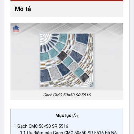
Mô tả
Gạch CMC 50×50 SR 5516
Mục lục
[
Ẩn
]
1
Gạch CMC 50×50 SR 5516
1.1
Ưu điểm của Gạch CMC 50×50 SR 5516 Hà Nội.