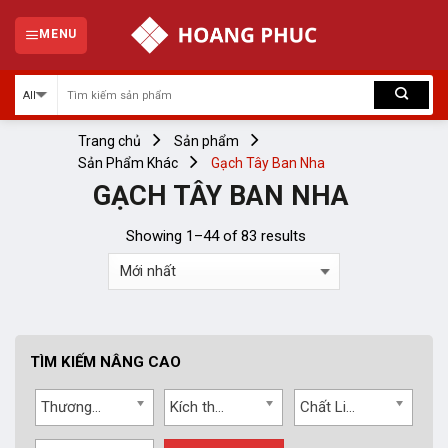
Skip
to
MENU
content
Trang chủ
Sản phẩm
Sản Phẩm Khác
Gạch Tây Ban Nha
GẠCH TÂY BAN NHA
Showing 1–44 of 83 results
TÌM KIẾM NÂNG CAO
Thương hiệu
Kích thước
Chất Liệu