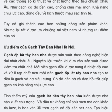
về các thông số kĩ thuật và chất lượng theo tiêu chuẩn Châu
Âu. Như gạch có độ bền cao, chống chịu mài mòn. Khả năng
chịu lực cao, đồng đều về kích thước màu sắc tinh tế…
Tuy có giá thành cao hơn những dòng sản phẩm khác.
Nhưng
lại rất được ưa chuộng tại việt nam vì nhưng ưu điểm
của nó.
Ưu điểm của Gạch Tây Ban Nha Hà Nội.
Gạch ốp lát tây ban nha
được sản xuất theo công nghệ hiện
đại nhất châu âu. Nguyên liệu trước khi đưa vào sản xuất được
kiểm tra chặt chẽ. Mỗi viên gạch đều được nung ở nhiệt độ cao
và xử lí tạp chất nên mỗi viên
gạch ốp lát tây ban nha
tạo ra
đều là gạch vô cơ siêu cứng. Có độ dãn nở và đàn hồi tốt giúp
gạch có khả năng chịu lực cao.
Tính thẩm mỹ của
gạch lát nền tây ban nha
luôn được nhà
sản xuất chú trọng. Và đầu tư không chỉ phủ men mà còn khắc
tia laze, in hoa văn 3D trên gạch có độ sắc nét cao. Tạo hiệu