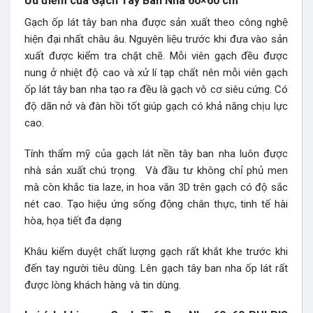
Ưu điểm của Gạch Tây Ban Nha 60×60 cm
Gạch ốp lát tây ban nha được sản xuất theo công nghệ
hiện đại nhất châu âu. Nguyên liệu trước khi đưa vào sản
xuất được kiểm tra chặt chẽ. Mỗi viên gạch đều được
nung ở nhiệt độ cao và xử lí tạp chất nên mỗi viên
gạch
ốp lát tây ban nha
tạo ra đều là gạch vô cơ siêu cứng. Có
độ dãn nở và đàn hồi tốt giúp gạch có khả năng chịu lực
cao.
Tính thẩm mỹ của gạch lát nền tây ban nha luôn được
nhà sản xuất chú trọng. Và đầu tư không chỉ phủ men
mà còn khắc tia laze, in hoa văn 3D trên gạch có độ sắc
nét cao. Tạo hiệu ứng sống động chân thực, tinh tế hài
hòa, họa tiết đa dạng
Khâu kiểm duyệt chất lượng gạch rất khắt khe trước khi
đến tay người tiêu dùng. Lên gạch tây ban nha ốp lát rất
được lòng khách hàng và tin dùng.