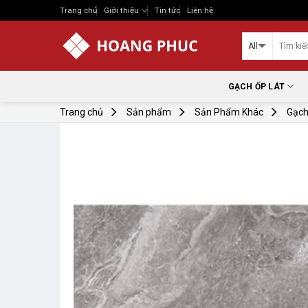
Skip
Trang chủ
Giới thiệu
Tin tức
Liên hệ
to
content
GẠCH ỐP LÁT
Trang chủ
Sản phẩm
Sản Phẩm Khác
Gạch