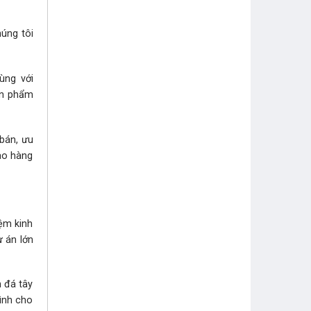
húng tôi
ùng với
sản phẩm
 bán, ưu
iao hàng
ệm kinh
ự án lớn
n đá tây
ình cho