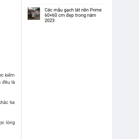
Các mẫu gạch lát nền Prime
60×60 cm đẹp trong năm
2023
ợc kiểm
 đều là
hắc tia
̣c lòng