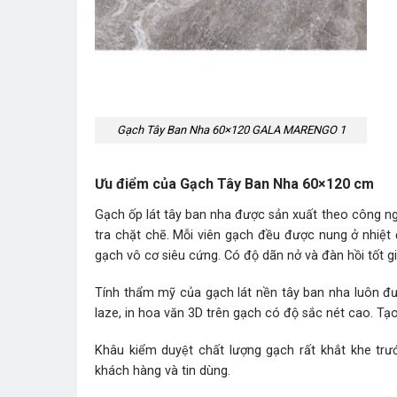
Gạch Tây Ban Nha 60×120 GALA MARENGO 1
Ưu điểm của Gạch Tây Ban Nha 60×120 cm
Gạch ốp lát tây ban nha được sản xuất theo công ngh
tra chặt chẽ. Mỗi viên gạch đều được nung ở nhiệt
gạch vô cơ siêu cứng. Có độ dãn nở và đàn hồi tốt 
Tính thẩm mỹ của gạch lát nền tây ban nha luôn 
laze, in hoa văn 3D trên gạch có độ sắc nét cao. Tạo hiê
Khâu kiểm duyệt chất lượng gạch rất khắt khe trươ
khách hàng và tin dùng.