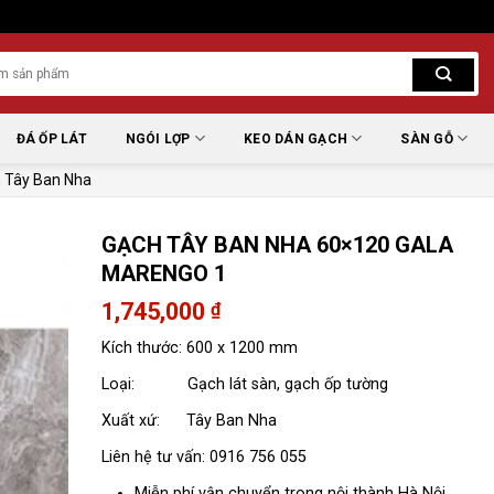
ĐÁ ỐP LÁT
NGÓI LỢP
KEO DÁN GẠCH
SÀN GỖ
 Tây Ban Nha
GẠCH TÂY BAN NHA 60×120 GALA
MARENGO 1
1,745,000
₫
Kích thước: 600 x 1200 mm
Loại: Gạch lát sàn, gạch ốp tường
Xuất xứ: Tây Ban Nha
Liên hệ tư vấn: 0916 756 055
Miễn phí vận chuyển trong nội thành Hà Nội.