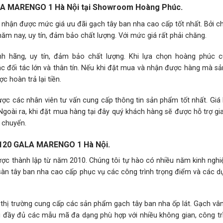
LA MARENGO 1 Hà Nội tại Showroom Hoàng Phúc.
nhận được mức giá ưu đãi gạch tây ban nha cao cấp tốt nhất. Bởi c
năm nay, uy tín, đảm bảo chất lượng. Với mức giá rất phải chăng.
ãng, uy tín, đảm bảo chất lượng. Khi lựa chọn hoàng phúc c
các đối tác lớn và thân tín. Nếu khi đặt mua và nhận được hàng mà 
 hoàn trả lại tiền.
ược các nhân viên tư vấn cung cấp thông tin sản phẩm tốt nhất. Giá
 Ngoài ra, khi đặt mua hàng tại đây quý khách hàng sẽ được hỗ trợ g
n chuyển.
0×120 GALA MARENGO 1 Hà Nội.
 thành lập từ năm 2010. Chúng tôi tự hào có nhiều năm kinh nghi
t sàn tây ban nha cao cấp phục vụ các công trình trọng điểm và các d
 thị trường cung cấp các sản phẩm gạch tây ban nha ốp lát. Gạch vâ
 đầy đủ các mẫu mã đa dạng phù hợp với nhiều không gian, công tr