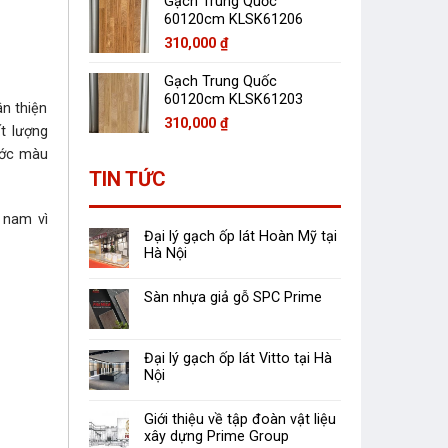
Gạch Trung Quốc
60120cm KLSK61206
310,000
₫
Gạch Trung Quốc
60120cm KLSK61203
n thiện
310,000
₫
t lượng
ớc màu
TIN TỨC
 nam vì
Đại lý gạch ốp lát Hoàn Mỹ tại
Hà Nội
Sàn nhựa giả gỗ SPC Prime
Đại lý gạch ốp lát Vitto tại Hà
Nội
Giới thiệu về tập đoàn vật liệu
xây dựng Prime Group