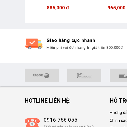
00
₫
885,000
₫
965,000
Giao hàng cực nhanh
Miễn phí với đơn hàng trị giá trên 800.000đ
HOTLINE LIÊN HỆ:
HỖ TR
Hướng dẫ
0916 756 055
Chính sá
(Tất cả các ngày trong tuần )