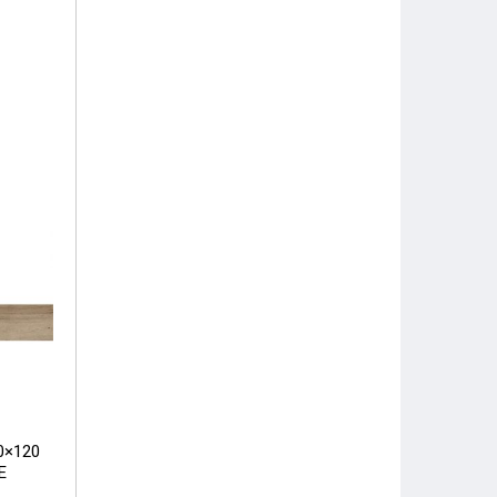
0×120
E