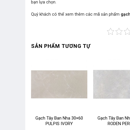
bạn lựa chọn.
Quý khách có thể xem thêm các mã sản phẩm
gạch
SẢN PHẨM TƯƠNG TỰ
 Nha 45×90
Gạch Tây Ban Nha 30×60
Gạch Tây Ban N
BEIGE
PULPIS IVORY
RODEN PE