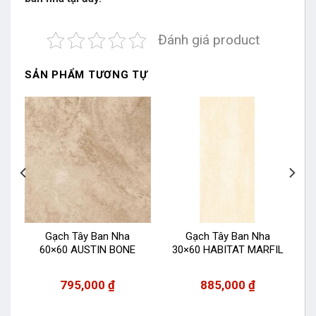
Đánh giá product
SẢN PHẨM TƯƠNG TỰ
Gạch Tây Ban Nha
Gạch Tây Ban Nha
S
60×60 AUSTIN BONE
30×60 HABITAT MARFIL
795,000
₫
885,000
₫