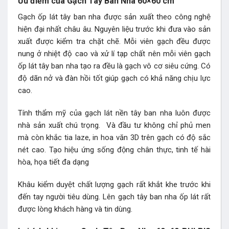
Ưu điểm của Gạch Tây Ban Nha 60×60 cm
Gạch ốp lát tây ban nha được sản xuất theo công nghệ
hiện đại nhất châu âu. Nguyên liệu trước khi đưa vào sản
xuất được kiểm tra chặt chẽ. Mỗi viên gạch đều được
nung ở nhiệt độ cao và xử lí tạp chất nên mỗi viên
gạch
ốp lát tây ban nha
tạo ra đều là gạch vô cơ siêu cứng. Có
độ dãn nở và đàn hồi tốt giúp gạch có khả năng chịu lực
cao.
Tính thẩm mỹ của gạch lát nền tây ban nha luôn được
nhà sản xuất chú trọng. Và đầu tư không chỉ phủ men
mà còn khắc tia laze, in hoa văn 3D trên gạch có độ sắc
nét cao. Tạo hiệu ứng sống động chân thực, tinh tế hài
hòa, họa tiết đa dạng
Khâu kiểm duyệt chất lượng gạch rất khắt khe trước khi
đến tay người tiêu dùng. Lên gạch tây ban nha ốp lát rất
được lòng khách hàng và tin dùng.