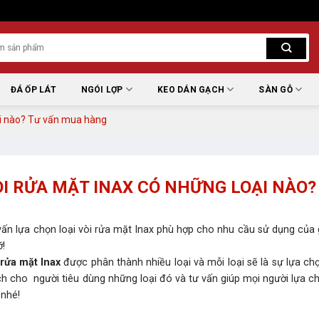
ĐÁ ỐP LÁT
NGÓI LỢP
KEO DÁN GẠCH
SÀN GỖ
ại nào? Tư vấn mua hàng
ÒI RỬA MẶT INAX CÓ NHỮNG LOẠI NÀO
vấn lựa chọn loại vòi rửa mặt Inax phù hợp cho nhu cầu sử dụng của 
ỡ!
 rửa mặt Inax
được phân thành nhiều loại và mỗi loại sẽ là sự lựa 
h cho người tiêu dùng những loại đó và tư vấn giúp mọi người lựa ch
 nhé!