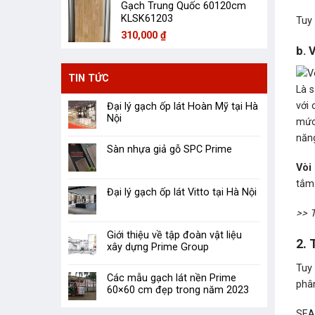
Gạch Trung Quốc 60120cm
KLSK61203
Tuy 
310,000
₫
b. 
TIN TỨC
Là 
với
Đại lý gạch ốp lát Hoàn Mỹ tại Hà
Nội
mức
năn
Sàn nhựa giả gỗ SPC Prime
Vòi
tắm
Đại lý gạch ốp lát Vitto tại Hà Nội
>> 
Giới thiệu về tập đoàn vật liệu
2. 
xây dựng Prime Group
Tuy
Các mẫu gạch lát nền Prime
phân
60×60 cm đẹp trong năm 2023
SEA