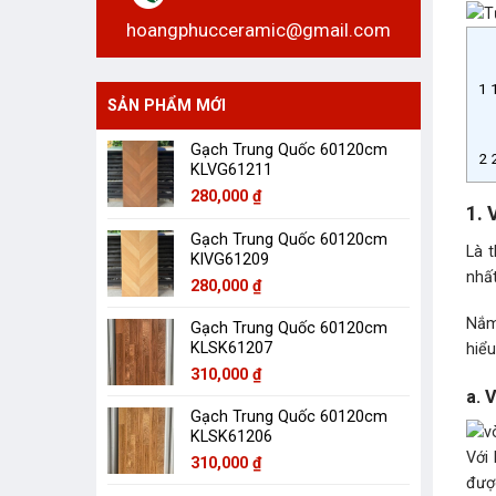
hoangphucceramic@gmail.com
1
1
SẢN PHẨM MỚI
Gạch Trung Quốc 60120cm
2
2
KLVG61211
280,000
₫
1. 
Gạch Trung Quốc 60120cm
Là t
KlVG61209
nhấ
280,000
₫
Nắm
Gạch Trung Quốc 60120cm
KLSK61207
hiểu
310,000
₫
a. 
Gạch Trung Quốc 60120cm
KLSK61206
Với 
310,000
₫
được