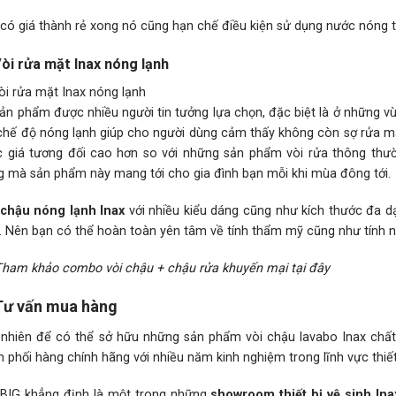
có giá thành rẻ xong nó cũng hạn chế điều kiện sử dụng nước nóng tr
Vòi rửa mặt Inax nóng lạnh
sản phẩm được nhiều người tin tưởng lựa chọn, đặc biệt là ở những v
 chế độ nóng lạnh giúp cho người dùng cảm thấy không còn sợ rửa mặ
 giá tương đối cao hơn so với những sản phẩm vòi rửa thông thườn
g mà sản phẩm này mang tới cho gia đình bạn mỗi khi mùa đông tới.
 chậu nóng lạnh Inax
với nhiều kiểu dáng cũng như kích thước đa d
. Nên bạn có thể hoàn toàn yên tâm về tính thẩm mỹ cũng như tính 
Tham khảo combo vòi chậu + chậu rửa khuyến mại tại đây
Tư vấn mua hàng
 nhiên để có thể sở hữu những sản phẩm vòi chậu lavabo Inax chất
 phối hàng chính hãng với nhiều năm kinh nghiệm trong lĩnh vực thiết 
BIG khẳng định là một trong những
showroom thiết bị vệ sinh In