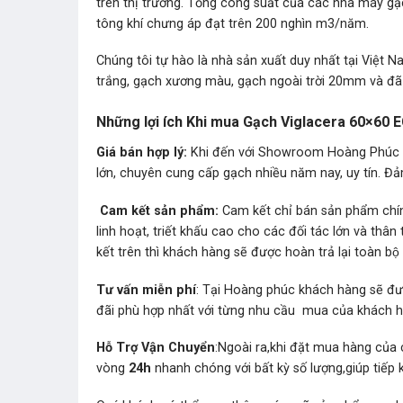
trên thị trường. Tổng công suất của các nhà máy gạ
tông khí chưng áp đạt trên 200 nghìn m3/năm.
Chúng tôi tự hào là nhà sản xuất duy nhất tại Việ
trắng, gạch xương màu, gạch ngoài trời 20mm và đã
Những lợi ích Khi mua Gạch Viglacera 60×6
Giá bán hợp lý:
Khi đến với Showroom Hoàng Phúc bạ
lớn, chuyên cung cấp gạch nhiều năm nay, uy tín. Đả
Cam kết sản phẩm:
Cam kết chỉ bán sản phẩm chín
linh hoạt, triết khấu cao cho các đối tác lớn và t
kết trên thì khách hàng sẽ được hoàn trả lại toàn bộ t
Tư vấn miễn phí
: Tại Hoàng phúc khách hàng sẽ đư
đãi phù hợp nhất với từng nhu cầu mua của khách 
Hỗ Trợ Vận Chuyển
:Ngoài ra,khi đặt mua hàng của 
vòng
24h
nhanh chóng với bất kỳ số lượng,giúp tiếp 