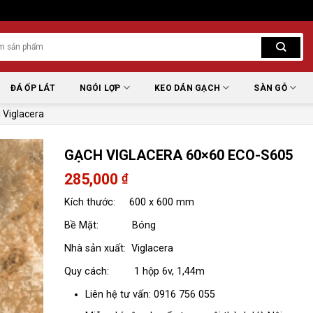
ĐÁ ỐP LÁT
NGÓI LỢP
KEO DÁN GẠCH
SÀN GỖ
 Viglacera
GẠCH VIGLACERA 60×60 ECO-S605
285,000
₫
Kích thước: 600 x 600 mm
Bề Mặt: Bóng
Nhà sản xuất: Viglacera
Quy cách: 1 hộp 6v, 1,44m
Liên hệ tư vấn: 0916 756 055