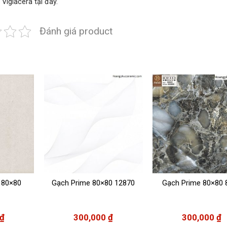
 Viglacera
tại đây.
Đánh giá product
 80×80
Gạch Prime 80×80 12870
Gạch Prime 80×80 
₫
300,000
₫
300,000
₫