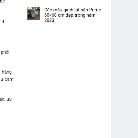
 bê
Các mẫu gạch lát nền Prime
60×60 cm đẹp trong năm
2023
ng
 phối
n hàng
như cam
án, ưu