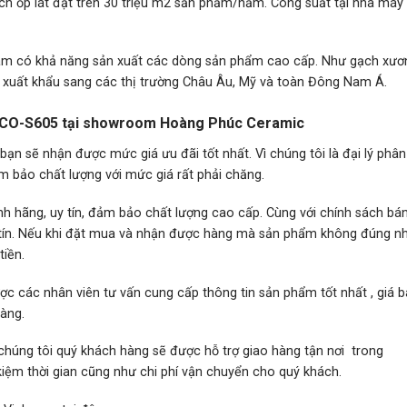
ch ốp lát đạt trên 30 triệu m2 sản phẩm/năm. Công suất tại nhà máy
t Nam có khả năng sản xuất các dòng sản phẩm cao cấp. Như gạch xươ
 xuất khẩu sang các thị trường Châu Âu, Mỹ và toàn Đông Nam Á.
0 ECO-S605 tại showroom Hoàng Phúc Ceramic
n sẽ nhận được mức giá ưu đãi tốt nhất. Vì chúng tôi là đại lý phân
m bảo chất lượng với mức giá rất phải chăng.
h hãng, uy tín, đảm bảo chất lượng cao cấp. Cùng với chính sách bá
hân tín. Nếu khi đặt mua và nhận được hàng mà sản phẩm không đúng 
iền.
ợc các nhân viên tư vấn cung cấp thông tin sản phẩm tốt nhất , giá b
hàng.
chúng tôi quý khách hàng sẽ được hỗ trợ giao hàng tận nơi trong
kiệm thời gian cũng như chi phí vận chuyển cho quý khách.