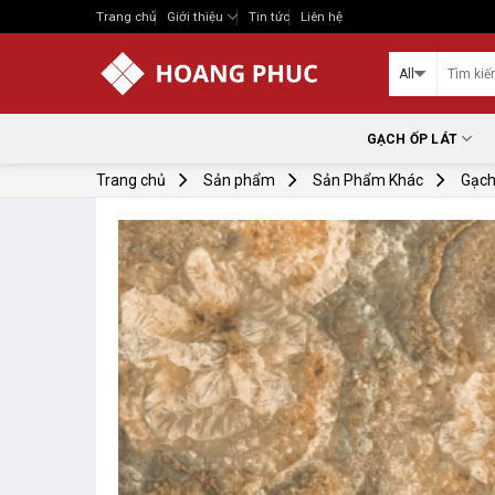
Skip
Trang chủ
Giới thiệu
Tin tức
Liên hệ
to
content
GẠCH ỐP LÁT
Trang chủ
Sản phẩm
Sản Phẩm Khác
Gạch