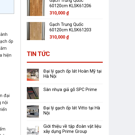
Gạch Trung Quốc
60120cm KLSK61206
310,000
₫
Gạch Trung Quốc
60120cm KLSK61203
hành
310,000
₫
gạch ốp
 Năm
TIN TỨC
a hiện
Đại lý gạch ốp lát Hoàn Mỹ tại
Hà Nội
Sàn nhựa giả gỗ SPC Prime
n đại
 nội
Đại lý gạch ốp lát Vitto tại Hà
riển
Nội
Giới thiệu về tập đoàn vật liệu
hẩm
xây dựng Prime Group