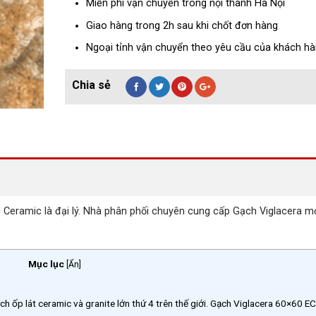
Miễn phí vận chuyển trong nội thành Hà Nội
Giao hàng trong 2h sau khi chốt đơn hàng
Ngoại tỉnh vận chuyển theo yêu cầu của khách h
ramic là đại lý. Nhà phân phối chuyên cung cấp Gạch Viglacera mới
Mục lục
[
Ẩn
]
ch ốp lát ceramic và granite lớn thứ 4 trên thế giới. Gạch Viglacera 60×60 E