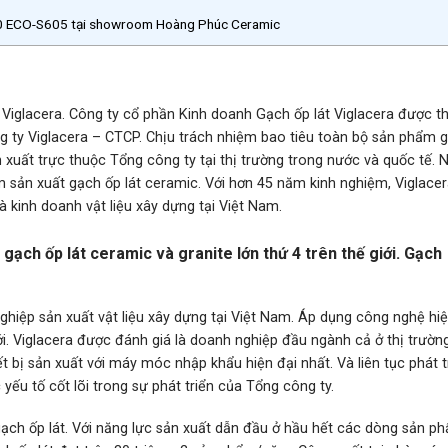
×60 ECO-S605 tại showroom Hoàng Phúc Ceramic
Viglacera. Công ty cổ phần Kinh doanh Gạch ốp lát Viglacera được t
ng ty Viglacera – CTCP. Chịu trách nhiệm bao tiêu toàn bộ sản phẩm 
n xuất trực thuộc Tổng công ty tại thị trường trong nước và quốc tế.
am sản xuất gạch ốp lát ceramic. Với hơn 45 năm kinh nghiệm, Viglacer
à kinh doanh vật liệu xây dựng tại Việt Nam.
 gạch ốp lát ceramic và granite lớn thứ 4 trên thế giới. Gạch
ghiệp sản xuất vật liệu xây dựng tại Việt Nam. Áp dụng công nghệ hiệ
. Viglacera được đánh giá là doanh nghiệp đầu ngành cả ở thị trường
ết bị sản xuất với máy móc nhập khẩu hiện đại nhất. Và liên tục phát t
yếu tố cốt lõi trong sự phát triển của Tổng công ty.
ạch ốp lát. Với năng lực sản xuất dẫn đầu ở hầu hết các dòng sản p