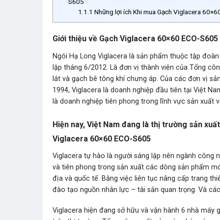
S605
1.1.1
Những lợi ích Khi mua Gạch Viglacera 60
Giới thiệu về Gạch Viglacera 60×60 ECO-S605
Ngói Hạ Long Viglacera là sản phẩm thuộc tập đoàn 
lập tháng 6/2012. Là đơn vị thành viên của Tổng cô
lát và gạch bê tông khí chưng áp. Của các đơn vị sả
1994, Viglacera là doanh nghiệp đầu tiên tại Việt N
là doanh nghiệp tiên phong trong lĩnh vực sản xuất v
Hiện nay, Việt Nam đang là thị trường sản xuất
Viglacera 60×60 ECO-S605
Viglacera tự hào là người sáng lập nên ngành công n
và tiên phong trong sản xuất các dòng sản phẩm mới
địa và quốc tế. Bằng việc liên tục nâng cấp trang thi
đào tạo nguồn nhân lực – tài sản quan trọng. Và các 
Viglacera hiện đang sở hữu và vận hành 6 nhà máy g