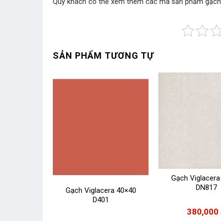
Quý khách có thể xem thêm các mã sản phẩm
gạch
SẢN PHẨM TƯƠNG TỰ
era 50×50
Gạch Viglacera
23
DN817
Gạch Viglacera 40×40
D401
00
₫
380,000