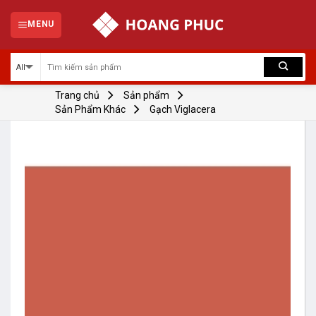
Skip
to
MENU
content
Trang chủ
Sản phẩm
Sản Phẩm Khác
Gạch Viglacera