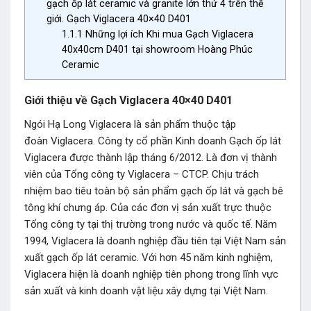
gạch ốp lát ceramic và granite lớn thứ 4 trên thế
giới. Gạch Viglacera 40×40 D401
1.1.1
Những lợi ích Khi mua Gạch Viglacera
40x40cm D401 tại showroom Hoàng Phúc
Ceramic
Giới thiệu về Gạch Viglacera 40×40 D401
Ngói Hạ Long Viglacera là sản phẩm thuộc tập
đoàn Viglacera. Công ty cổ phần Kinh doanh Gạch ốp lát
Viglacera được thành lập tháng 6/2012. Là đơn vị thành
viên của Tổng công ty Viglacera – CTCP. Chịu trách
nhiệm bao tiêu toàn bộ sản phẩm gạch ốp lát và gạch bê
tông khí chưng áp. Của các đơn vị sản xuất trực thuộc
Tổng công ty tại thị trường trong nước và quốc tế. Năm
1994, Viglacera là doanh nghiệp đầu tiên tại Việt Nam sản
xuất gạch ốp lát ceramic. Với hơn 45 năm kinh nghiệm,
Viglacera hiện là doanh nghiệp tiên phong trong lĩnh vực
sản xuất và kinh doanh vật liệu xây dựng tại Việt Nam.