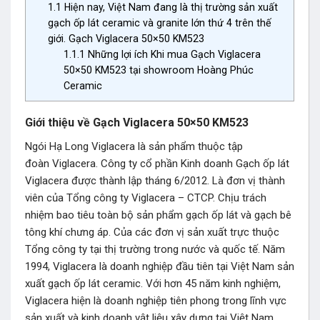
1.1
Hiện nay, Việt Nam đang là thị trường sản xuất
gạch ốp lát ceramic và granite lớn thứ 4 trên thế
giới. Gạch Viglacera 50×50 KM523
1.1.1
Những lợi ích Khi mua Gạch Viglacera
50×50 KM523 tại showroom Hoàng Phúc
Ceramic
Giới thiệu về Gạch Viglacera 50×50 KM523
Ngói Hạ Long Viglacera là sản phẩm thuộc tập
đoàn Viglacera. Công ty cổ phần Kinh doanh Gạch ốp lát
Viglacera được thành lập tháng 6/2012. Là đơn vị thành
viên của Tổng công ty Viglacera – CTCP. Chịu trách
nhiệm bao tiêu toàn bộ sản phẩm gạch ốp lát và gạch bê
tông khí chưng áp. Của các đơn vị sản xuất trực thuộc
Tổng công ty tại thị trường trong nước và quốc tế. Năm
1994, Viglacera là doanh nghiệp đầu tiên tại Việt Nam sản
xuất gạch ốp lát ceramic. Với hơn 45 năm kinh nghiệm,
Viglacera hiện là doanh nghiệp tiên phong trong lĩnh vực
sản xuất và kinh doanh vật liệu xây dựng tại Việt Nam.