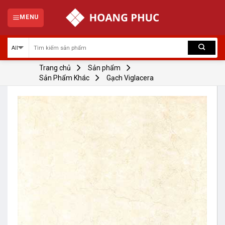
Skip
to
MENU
content
Trang chủ
Sản phẩm
Sản Phẩm Khác
Gạch Viglacera