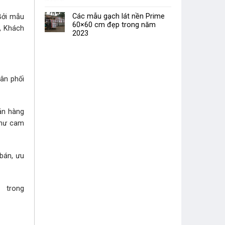
Các mẫu gạch lát nền Prime
 Bởi mẫu
60×60 cm đẹp trong năm
, Khách
2023
hân phối
bán hàng
như cam
 bán, ưu
i trong