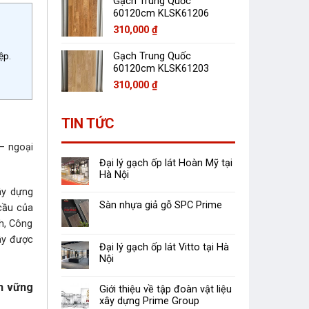
Gạch Trung Quốc
60120cm KLSK61206
310,000
₫
ệp.
Gạch Trung Quốc
60120cm KLSK61203
310,000
₫
TIN TỨC
– ngoại
Đại lý gạch ốp lát Hoàn Mỹ tại
Hà Nội
ây dựng
Sàn nhựa giả gỗ SPC Prime
 cầu của
h, Công
ây được
Đại lý gạch ốp lát Vitto tại Hà
Nội
ển vững
Giới thiệu về tập đoàn vật liệu
xây dựng Prime Group