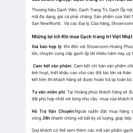
Thương hiệu Gạch Viền, Gạch Trang Trí, Gạch Ốp nội
mã đa dạng, giá cả phải chăng. Sản phẩm của Việt 
Sạn NewWorld… Và các Đại lý, Cửa hàng, Showroom t
Những lợi ích Khi mua Gạch trang trí Việt Nh
Giá bán hợp lý:
Khi đến với Showroom Hoàng Phúc b
lớn, chuyên cung cấp gạch ốp lát nhiều năm nay, uy t
Cam kết sản phẩm:
Cam kết chỉ bán sản phẩm chín
linh hoạt, triết khấu cao cho các đối tác lớn và t
kết trên thì khách hàng sẽ được hoàn trả lại toàn bộ t
Tư vấn miễn phí
: Tại Hoàng phúc khách hàng sẽ đư
đãi phù hợp nhất với từng nhu cầu mua của khách 
Hỗ Trợ Vận Chuyển
:Ngoài ra,khi đặt mua hàng
vòng
24h
nhanh chóng với bất kỳ số lượng, giúp tiếp
Quý khách có thể xem thêm các mã sản phẩm
gạch