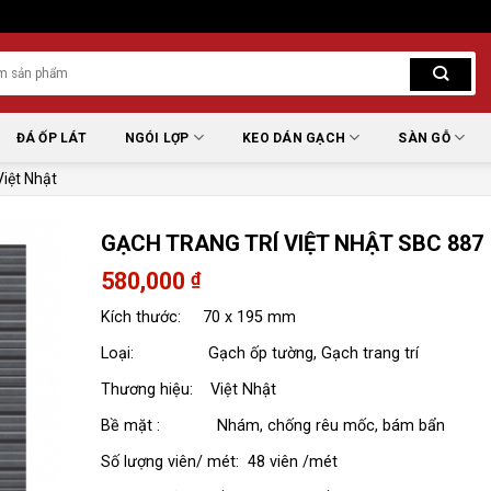
ĐÁ ỐP LÁT
NGÓI LỢP
KEO DÁN GẠCH
SÀN GỖ
iệt Nhật
GẠCH TRANG TRÍ VIỆT NHẬT SBC 887
580,000
₫
Kích thước: 70 x 195 mm
Loại: Gạch ốp tường, Gạch trang trí
Thương hiệu: Việt Nhật
Bề mặt : Nhám, chống rêu mốc, bám bẩn
Số lượng viên/ mét: 48 viên /mét