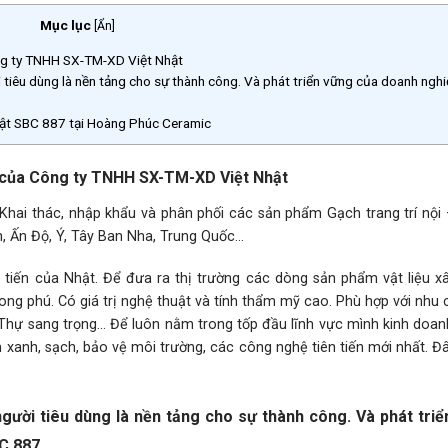
Mục lục
[
Ẩn
]
ng ty TNHH SX-TM-XD Việt Nhật
 tiêu dùng là nền tảng cho sự thành công. Và phát triển vững của doanh nghi
Nhật SBC 887 tại Hoàng Phúc Ceramic
m của Công ty TNHH SX-TM-XD Việt Nhật
Khai thác, nhập khẩu và phân phối các sản phẩm Gạch trang trí nội 
, Ấn Độ, Ý, Tây Ban Nha, Trung Quốc…
 tiến của Nhật. Để đưa ra thị trường các dòng sản phẩm vật liệu x
hong phú. Có giá trị nghệ thuật và tính thẩm mỹ cao. Phù hợp với nhu
Thự sang trọng… Để luôn nằm trong tốp đầu lĩnh vực mình kinh doan
xanh, sạch, bảo vệ môi trường, các công nghệ tiên tiến mới nhất. Đ
gười tiêu dùng là nền tảng cho sự thành công. Và phát tri
BC 887