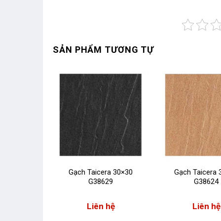
SẢN PHẨM TƯƠNG TỰ
ra 30×60
Gạch Taicera 30×30
Gạch Taicera 
29
G38629
G38624
 hệ
Liên hệ
Liên hệ