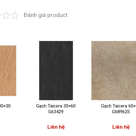
Đánh giá product
30×30
Gạch Taicera 30×60
Gạch Taicera 60
G63429
G68962S
Liên hệ
Liên hệ