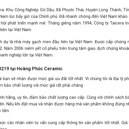
icera. Khu Công Nghiệp Gò Dầu, Xã Phước Thái, Huyện Long Thành, Tỉ
 Nam lúc bấy giờ của Chính phủ. Đã nhanh chóng đến Việt Nam khảo s
ơ hội phát triển mạnh mẽ. Tháng giêng năm 1994, Công ty Taicera tr
iên tại Việt Nam.
nh dự là nhà máy gạch men đầu tiên tại Việt Nam. Được cấp chứng 
02. Năm 2006 niêm yết cổ phiếu trên trung tâm giao dịch chứng khoá
nh nghiệp lớn tại Việt Nam.
3219 tại Hoàng Phúc Ceramic
c
bạn sẽ nhận được mức giá ưu đãi tốt nhất. Vì chúng tôi là đại lý p
m bảo chất lượng với mức giá rất phải chăng.
h hãng, uy tín, đảm bảo chất lượng cao cấp. Cùng với chính sách 
hân tín. Nếu khi đặt mua và nhận được hàng mà sản phẩm không đúng 
tiền.
ược các nhân viên tư vấn cung cấp thông tin sản phẩm tốt nhất. Giá