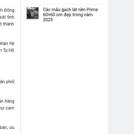
Các mẫu gạch lát nền Prime
nh Đồng
60×60 cm đẹp trong năm
át tình
2023
ở thành
nhận hệ
n Tp.Hồ
hân phối
bán hàng
như cam
 bán, ưu