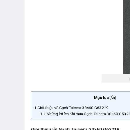
Mục lục
[
Ẩn
]
1
Giới thiệu về Gạch Taicera 30×60 G63219
1.1
Những lợi ích Khi mua Gạch Taicera 30×60 G6321
Giới thiệu về Gạch Taicera 30×60 G63219