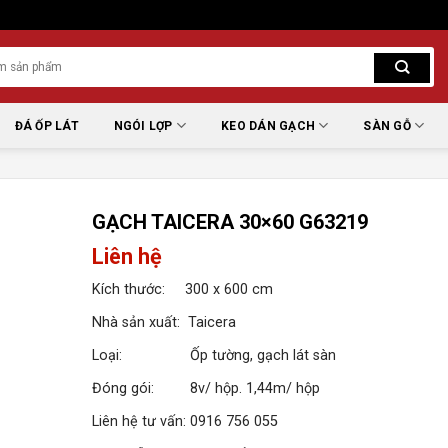
ĐÁ ỐP LÁT
NGÓI LỢP
KEO DÁN GẠCH
SÀN GỖ
GẠCH TAICERA 30×60 G63219
Liên hệ
Kích thước: 300 x 600 cm
Nhà sản xuất: Taicera
Loại: Ốp tường, gạch lát sàn
Đóng gói: 8v/ hộp. 1,44m/ hộp
Liên hệ tư vấn: 0916 756 055