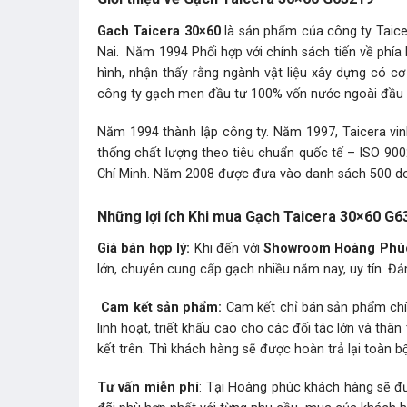
Gach Taicera 30×60
là sản phẩm của công ty Ta
Nai. Năm 1994 Phối hợp với chính sách tiến về phía
hình, nhận thấy rằng ngành vật liệu xây dựng có c
công ty gạch men đầu tư 100% vốn nước ngoài đầu t
Năm 1994 thành lập công ty. Năm 1997, Taicera vi
thống chất lượng theo tiêu chuẩn quốc tế – ISO 90
Chí Minh. Năm 2008 được đưa vào danh sách 500 doa
Những lợi ích Khi mua Gạch Taicera 30×60 G6
Giá bán hợp lý:
Khi đến với
Showroom Hoàng Phú
lớn, chuyên cung cấp gạch nhiều năm nay, uy tín. Đả
Cam kết sản phẩm:
Cam kết chỉ bán sản phẩm chín
linh hoạt, triết khấu cao cho các đối tác lớn và t
kết trên. Thì khách hàng sẽ được hoàn trả lại toàn bộ 
Tư vấn miễn phí
: Tại Hoàng phúc khách hàng sẽ đ