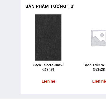
SẢN PHẨM TƯƠNG TỰ
ra 30×30
Gạch Taicera 30×60
Gạch Taicera 
25
G63429
G63528
 hệ
Liên hệ
Liên hệ