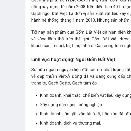
Gạch thẻ phủ men (240x60x9 mm) xanh cốm Gốm Đ
công xây dựng từ năm 2008 trên diện tích 40 ha tạ
Gạch ngói Đất Việt. Là đơn vị sản xuất vật liệu xây 
hành hệ thống, tháng 1 năm 2010. Những sản phẩm m
Tới nay, sản phẩm của Gốm Đất Việt đã hiện diện kh
và vùng lãnh thổ trên thế giới. Gốm Đất Việt đượ
khách sạn, resort, biệt thự, nhà ở. Các công trình ng
Lĩnh vực hoạt động: Ngói Gốm Đất Việt
Sở hữu nguồn nguyên liệu đất sét có chất lượng tố
vẻ đẹp thuần Việt-Á Đông đã và đang cung cấp cho
trang trí, Gạch Cotto, Gạch tấm ốp…
Kinh doanh, khai thác, chế biến vật liệu xây dựng
Xây dựng dân dụng, công nghiệp.
Kinh doanh sân gặt, vận tải ô tô, bốc xúc đất đá
Kinh doanh, dịch vụ thương mại.