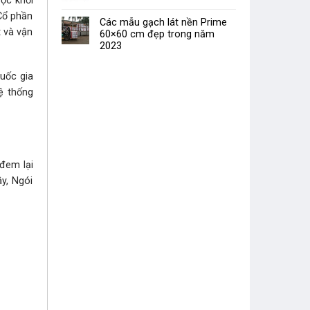
ợc khởi
Cổ phần
Các mẫu gạch lát nền Prime
t và vận
60×60 cm đẹp trong năm
2023
uốc gia
ệ thống
đem lại
y, Ngói