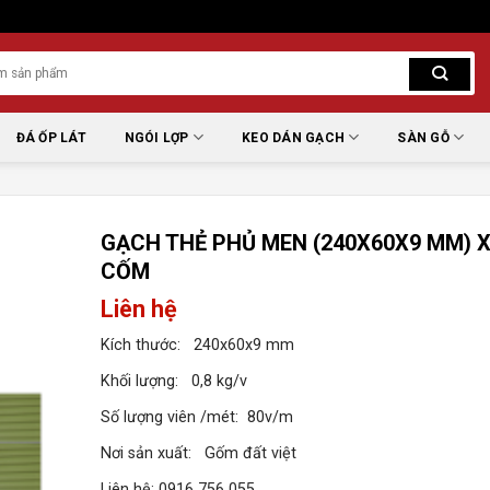
ĐÁ ỐP LÁT
NGÓI LỢP
KEO DÁN GẠCH
SÀN GỖ
GẠCH THẺ PHỦ MEN (240X60X9 MM) 
CỐM
Liên hệ
Kích thước: 240x60x9 mm
Khối lượng: 0,8 kg/v
Số lượng viên /mét: 80v/m
Nơi sản xuất: Gốm đất việt
Liên hệ: 0916 756 055