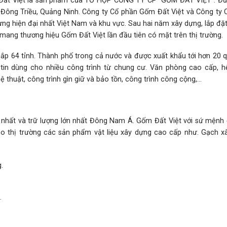
ất Việt là sản phẩm của TỔ HỢP CÔNG TY CP “GỐM ĐẤT VIỆT”. Đư
i Đông Triều, Quảng Ninh. Công ty Cổ phần Gốm Đất Việt và Công ty 
dựng hiện đại nhất Việt Nam và khu vực. Sau hai năm xây dựng, lắp đặ
ang thương hiệu Gốm Đất Việt lần đầu tiên có mặt trên thị trường.
ắp 64 tỉnh. Thành phố trong cả nước và được xuất khẩu tới hơn 20 q
c tin dùng cho nhiều công trình từ chung cư. Văn phòng cao cấp, h
hệ thuật, công trình gìn giữ và bảo tồn, công trình công cộng,…
t nhất và trữ lượng lớn nhất Đông Nam Á. Gốm Đất Việt với sứ mệnh 
 thị trường các sản phẩm vật liệu xây dựng cao cấp như. Gạch xâ
.
.