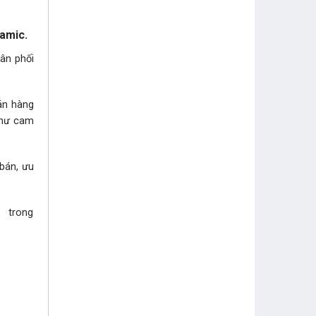
ramic.
hân phối
bán hàng
như cam
 bán, ưu
i trong