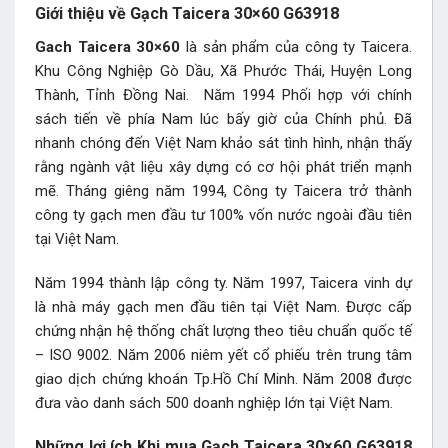
Giới thiệu về Gạch Taicera 30×60 G63918
Gach Taicera 30×60
là sản phẩm của công ty Taicera.
Khu Công Nghiệp Gò Dầu, Xã Phước Thái, Huyện Long
Thành, Tỉnh Đồng Nai. Năm 1994 Phối hợp với chính
sách tiến về phía Nam lúc bấy giờ của Chính phủ. Đã
nhanh chóng đến Việt Nam khảo sát tình hình, nhận thấy
rằng ngành vật liệu xây dựng có cơ hội phát triển mạnh
mẽ. Tháng giêng năm 1994, Công ty Taicera trở thành
công ty gạch men đầu tư 100% vốn nước ngoài đầu tiên
tại Việt Nam.
Năm 1994 thành lập công ty. Năm 1997, Taicera vinh dự
là nhà máy gạch men đầu tiên tại Việt Nam. Được cấp
chứng nhận hệ thống chất lượng theo tiêu chuẩn quốc tế
– ISO 9002. Năm 2006 niêm yết cổ phiếu trên trung tâm
giao dịch chứng khoán Tp.Hồ Chí Minh. Năm 2008 được
đưa vào danh sách 500 doanh nghiệp lớn tại Việt Nam.
Những lợi ích Khi mua Gạch Taicera 30×60 G63918