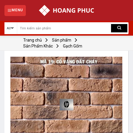
Skip
to
MENU
content
Trang chủ
Sản phẩm
Sản Phẩm Khác
Gạch Gốm