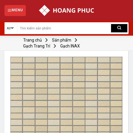
Skip
to
MENU
content
Trang chủ
Sản phẩm
Gạch Trang Trí
Gạch INAX