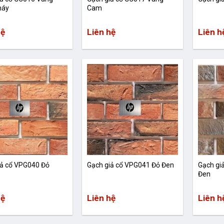
háy
Cam
hệ
Liên hệ
Liên h
iả cổ VPG040 Đỏ
Gạch giả cổ VPG041 Đỏ Đen
Gạch gi
Đen
hệ
Liên hệ
Liên h