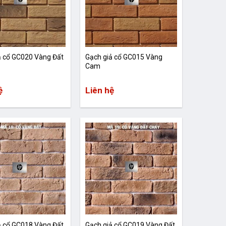
ả cổ GC020 Vàng Đất
Gạch giả cổ GC015 Vàng
Cam
ệ
Liên hệ
ả cổ GC018 Vàng Đất
Gạch giả cổ GC019 Vàng Đất