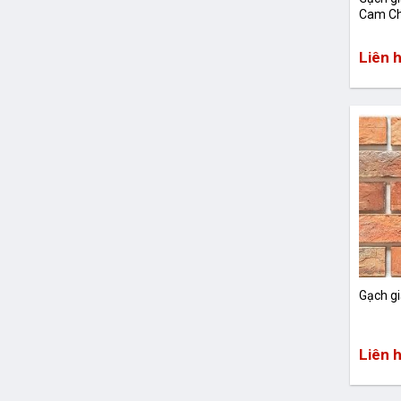
Cam C
Liên 
Gạch g
Liên 