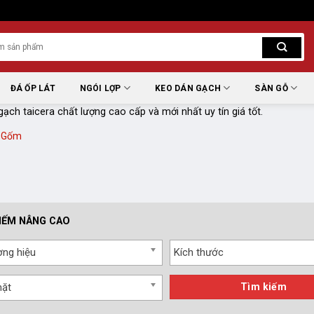
ĐÁ ỐP LÁT
NGÓI LỢP
KEO DÁN GẠCH
SÀN GỖ
h taicera chất lượng cao cấp và mới nhất uy tín giá tốt.
 Gốm
IẾM NÂNG CAO
ng hiệu
Kích thước
mặt
Tìm kiếm