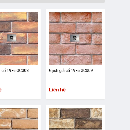
ả cổ 19×6 GC008
Gạch giả cổ 19×6 GC009
ệ
Liên hệ