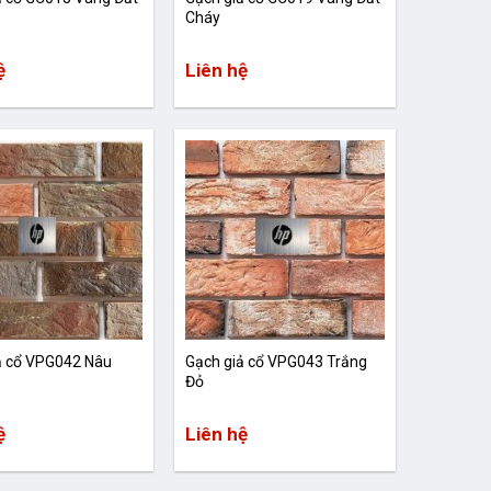
Cháy
ệ
Liên hệ
ả cổ VPG042 Nâu
Gạch giả cổ VPG043 Trắng
Đỏ
ệ
Liên hệ