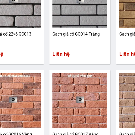
iả cổ 22×6 GC013
Gạch giả cổ GC014 Trắng
Gạch gi
hệ
Liên hệ
Liên h
iả cổ GC016 Vàng
Gạch giả cổ GC017 Vàng
Gạch gi