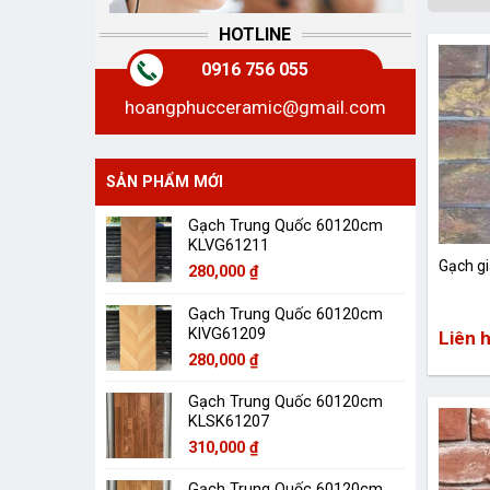
HOTLINE
0916 756 055
hoangphucceramic@gmail.com
SẢN PHẨM MỚI
Gạch Trung Quốc 60120cm
KLVG61211
Gạch g
280,000
₫
Gạch Trung Quốc 60120cm
KlVG61209
Liên 
280,000
₫
Gạch Trung Quốc 60120cm
KLSK61207
310,000
₫
Gạch Trung Quốc 60120cm