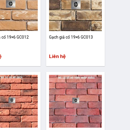
ả cổ 19×6 GC012
Gạch giả cổ 19×6 GC013
ệ
Liên hệ