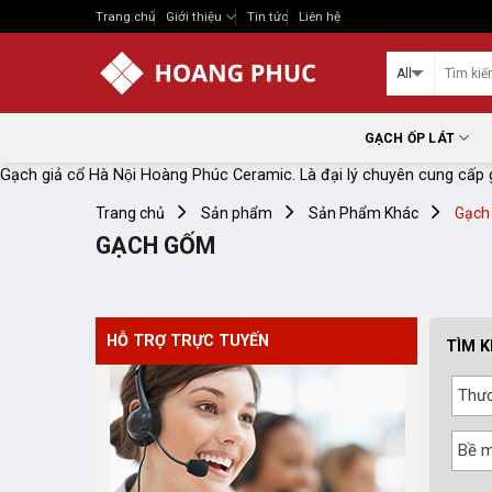
Skip
Trang chủ
Giới thiệu
Tin tức
Liên hệ
to
content
GẠCH ỐP LÁT
Gạch giả cổ Hà Nội Hoàng Phúc Ceramic. Là đại lý chuyên cung cấp gạc
Trang chủ
Sản phẩm
Sản Phẩm Khác
Gạch
GẠCH GỐM
HỖ TRỢ TRỰC TUYẾN
TÌM K
Thươ
Bề 