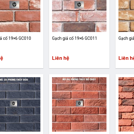
iả cổ 19×6 GC010
Gạch giả cổ 19×6 GC011
Gạch gi
hệ
Liên hệ
Liên h