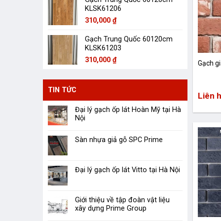
KLSK61206
310,000
₫
Gạch Trung Quốc 60120cm
KLSK61203
310,000
₫
Gạch g
TIN TỨC
Liên 
Đại lý gạch ốp lát Hoàn Mỹ tại Hà
Nội
Sàn nhựa giả gỗ SPC Prime
Đại lý gạch ốp lát Vitto tại Hà Nội
Giới thiệu về tập đoàn vật liệu
xây dựng Prime Group