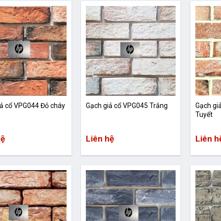
iả cổ VPG044 Đỏ cháy
Gạch giả cổ VPG045 Trắng
Gạch gi
Tuyết
hệ
Liên hệ
Liên h