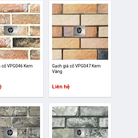
ả cổ VPG046 Kem
Gạch giả cổ VPG047 Kem
Vàng
ệ
Liên hệ