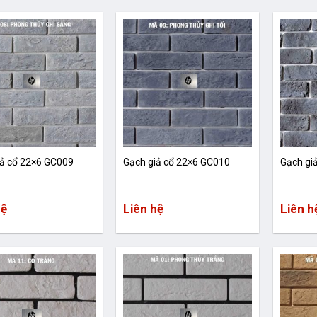
iả cổ 22×6 GC009
Gạch giả cổ 22×6 GC010
Gạch gi
hệ
Liên hệ
Liên h