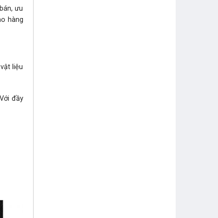
 bán, ưu
iao hàng
ật liệu
ới đầy