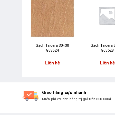
era 6060
Gạch Taicera 30×30
Gạch Taicera 
93S
G38624
G63528
 hệ
Liên hệ
Liên hệ
Giao hàng cực nhanh
Miễn phí với đơn hàng trị giá trên 800.000đ