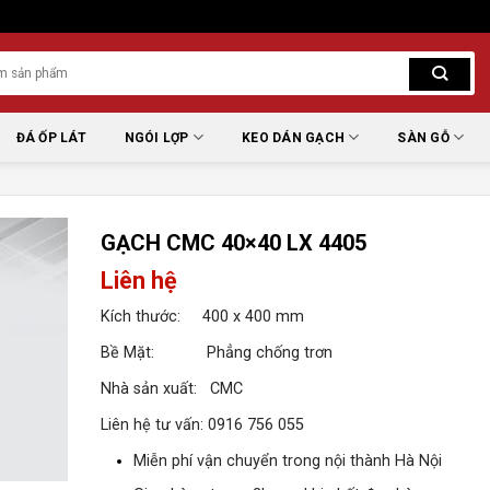
ĐÁ ỐP LÁT
NGÓI LỢP
KEO DÁN GẠCH
SÀN GỖ
GẠCH CMC 40×40 LX 4405
Liên hệ
Kích thước: 400 x 400 mm
Bề Mặt: Phẳng chống trơn
Nhà sản xuất: CMC
Liên hệ tư vấn: 0916 756 055
Miễn phí vận chuyển trong nội thành Hà Nội