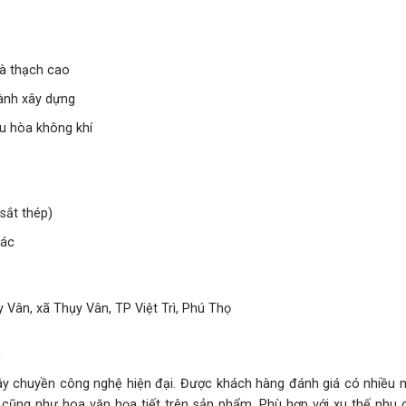
và thạch cao
gành xây dựng
ều hòa không khí
sắt thép)
hác
 Vân, xã Thụy Vân, TP Việt Trì, Phú Thọ
.
chuyền công nghệ hiện đại. Được khách hàng đánh giá có nhiều 
́c cũng như hoa văn họa tiết trên sản phẩm. Phù hợp với xu thế nhu