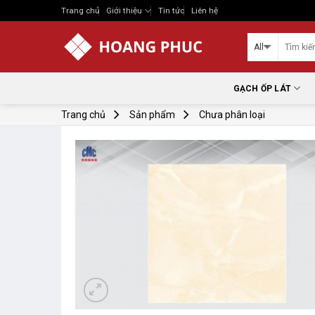
Skip
Trang chủ
Giới thiệu
Tin tức
Liên hệ
to
content
GẠCH ỐP LÁT
Trang chủ
Sản phẩm
Chưa phân loại