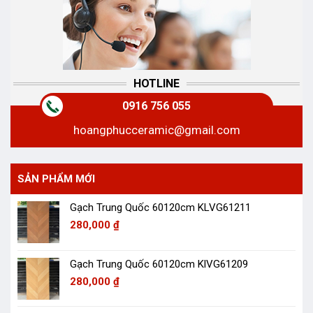
HOTLINE
0916 756 055
hoangphucceramic@gmail.com
SẢN PHẨM MỚI
Gạch Trung Quốc 60120cm KLVG61211
280,000
₫
Gạch Trung Quốc 60120cm KlVG61209
280,000
₫