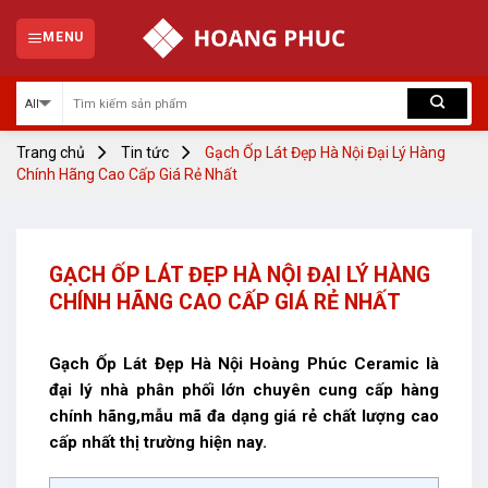
Skip
to
MENU
content
Trang chủ
Tin tức
Gạch Ốp Lát Đẹp Hà Nội Đại Lý Hàng
Chính Hãng Cao Cấp Giá Rẻ Nhất
GẠCH ỐP LÁT ĐẸP HÀ NỘI ĐẠI LÝ HÀNG
CHÍNH HÃNG CAO CẤP GIÁ RẺ NHẤT
Gạch Ốp Lát Đẹp Hà Nội Hoàng Phúc Ceramic là
đại lý nhà phân phối lớn chuyên cung cấp hàng
chính hãng,mẫu mã đa dạng giá rẻ chất lượng cao
cấp nhất thị trường hiện nay.