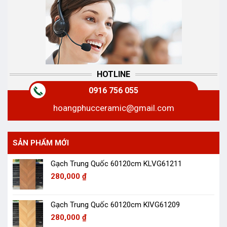
HOTLINE
0916 756 055
hoangphucceramic@gmail.com
SẢN PHẨM MỚI
Gạch Trung Quốc 60120cm KLVG61211
280,000
₫
Gạch Trung Quốc 60120cm KlVG61209
280,000
₫