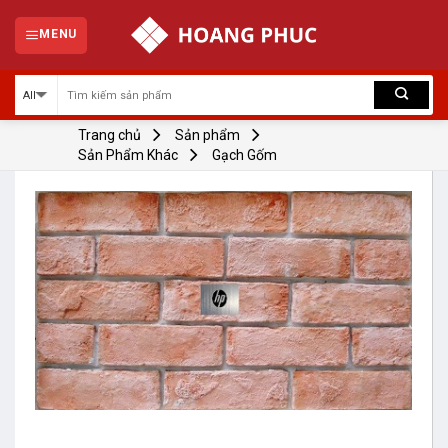
Skip
to
MENU
content
Trang chủ
Sản phẩm
Sản Phẩm Khác
Gạch Gốm