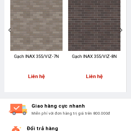
N
Gạch INAX 355/VIZ-7N
Gạch INAX 355/VIZ-8N
Liên hệ
Liên hệ
Giao hàng cực nhanh
Miễn phí với đơn hàng trị giá trên 800.000đ
Đổi trả hàng