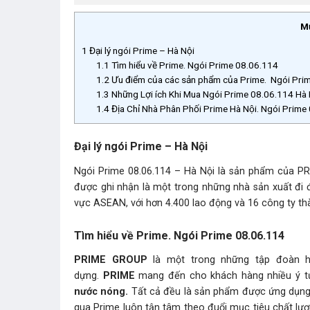
M
1
Đại lý ngói Prime – Hà Nội
1.1
Tìm hiểu về Prime. Ngói Prime 08.06.114
1.2
Ưu điểm của các sản phẩm của Prime. Ngói Pri
1.3
Những Lợi ích Khi Mua Ngói Prime 08.06.114 Hà 
1.4
Địa Chỉ Nhà Phân Phối Prime Hà Nội. Ngói Prim
Đại lý ngói Prime – Hà Nội
Ngói Prime 08.06.114 – Hà Nội là sản phẩm của PR
được ghi nhận là một trong những nhà sản xuất đi đ
vực ASEAN, với hơn 4.400 lao động và 16 công ty th
Tìm hiểu về Prime. Ngói Prime 08.06.114
PRIME GROUP
là một trong những tập đoàn hà
dựng.
PRIME
mang đến cho khách hàng nhiều ý t
nước nóng.
Tất cả đều là sản phẩm được ứng dụng c
qua Prime luôn tận tâm theo đuổi mục tiêu chất lượng