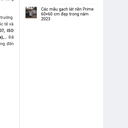
Các mẫu gạch lát nền Prime
60×60 cm đẹp trong năm
trường.
2023
ốc tế và
07, ISO
a),…
Đã
ang đến