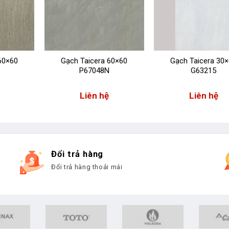
60×60
Gạch Taicera 60×60
Gạch Taicera 30
P67048N
G63215
Liên hệ
Liên hệ
Đổi trả hàng
Đổi trả hàng thoải mái