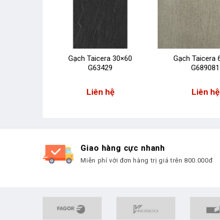
g thấm
Gạch Taicera 30×60
Gạch Taicera 
pud coat
G63429
G689081
 hệ
Liên hệ
Liên hệ
Giao hàng cực nhanh
Miễn phí với đơn hàng trị giá trên 800.000đ