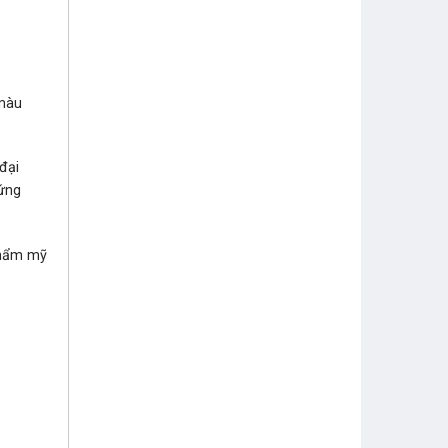
màu
đại
ứng
thẩm mỹ