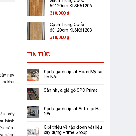
Gạch Trung Quốc
60120cm KLSK61206
310,000
₫
Gạch Trung Quốc
60120cm KLSK61203
310,000
₫
TIN TỨC
Đại lý gạch ốp lát Hoàn Mỹ tại
gày nay
Hà Nội
m và khu
Sàn nhựa giả gỗ SPC Prime
Đại lý gạch ốp lát Vitto tại Hà
Nội
iệu xây
và bình
Giới thiệu về tập đoàn vật liệu
hiều năm
xây dựng Prime Group
 và nâng