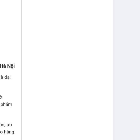
 Hà Nội
là đại
ới
n phẩm
án, ưu
ao hàng