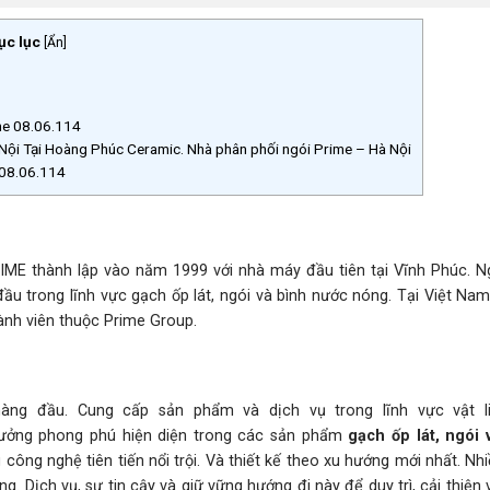
ục lục
[
Ẩn
]
me 08.06.114
Nội Tại Hoàng Phúc Ceramic. Nhà phân phối ngói Prime – Hà Nội
e 08.06.114
IME thành lập vào năm 1999 với nhà máy đầu tiên tại Vĩnh Phúc. N
ầu trong lĩnh vực gạch ốp lát, ngói và bình nước nóng. Tại Việt Na
ành viên thuộc Prime Group.
ng đầu. Cung cấp sản phẩm và dịch vụ trong lĩnh vực vật l
ưởng phong phú hiện diện trong các sản phẩm
gạch ốp lát, ngói 
ông nghệ tiên tiến nổi trội. Và thiết kế theo xu hướng mới nhất. N
. Dịch vụ, sự tin cậy và giữ vững hướng đi này để duy trì, cải thiện