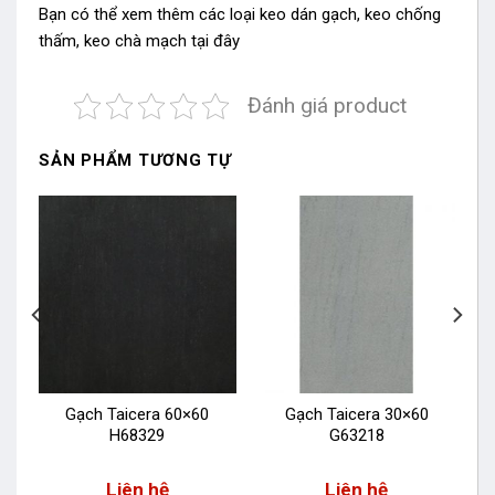
Bạn có thể xem thêm các loại
keo dán gạch
,
keo chống
thấm
,
keo chà mạch tại đây
Đánh giá product
SẢN PHẨM TƯƠNG TỰ
Gạch Taicera 60×60
Gạch Taicera 30×60
H68329
G63218
Liên hệ
Liên hệ