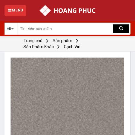
Skip
to
MENU
content
Trang chủ
Sản phẩm
Sản Phẩm Khác
Gạch Vid