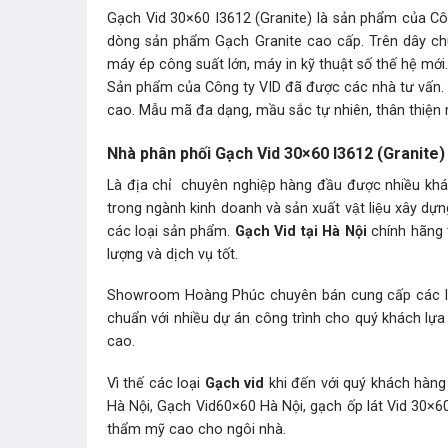
Gạch Vid 30×60 I3612 (Granite) là sản phẩm của Cô
dòng sản phẩm Gạch Granite cao cấp. Trên dây chuy
máy ép công suất lớn, máy in kỹ thuật số thế hệ mớ
Sản phẩm của Công ty VID đã được các nhà tư vấn. Th
cao. Mẫu mã đa dạng, mầu sắc tự nhiên, thân thiện mô
Nhà phân phối Gạch Vid 30×60 I3612 (Granite
Là địa chỉ chuyên nghiệp hàng đầu được nhiều kh
trong ngành kinh doanh và sản xuất vật liệu xây dự
các loại sản phẩm.
Gạch Vid tại Hà Nội
chính hãng 
lượng và dịch vụ tốt.
Showroom Hoàng Phúc
chuyên bán cung cấp các lo
chuẩn với nhiều dự án công trình cho quý khách lựa 
cao.
Vì thế các loại
Gạch vid
khi đến với quý khách hà
Hà Nội, Gạch Vid60×60 Hà Nội, gạch ốp lát Vid 30×60 
thẩm mỹ cao cho ngôi nhà.