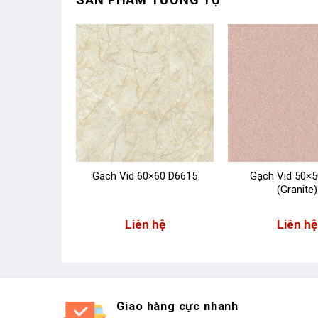
0×60 V07
Gạch Vid 60×60 D6615
Gạch Vid 50×5
te)
(Granite)
 hệ
Liên hệ
Liên hệ
Giao hàng cực nhanh