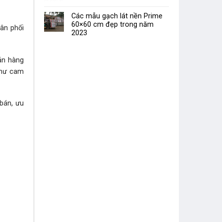
Các mẫu gạch lát nền Prime
60×60 cm đẹp trong năm
hân phối
2023
bán hàng
như cam
 bán, ưu