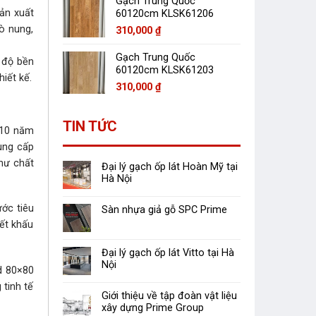
Gạch Trung Quốc
ản xuất
60120cm KLSK61206
ò nung,
310,000
₫
Gạch Trung Quốc
, độ bền
60120cm KLSK61203
iết kế.
310,000
₫
TIN TỨC
n 10 năm
ung cấp
hư chất
Đại lý gạch ốp lát Hoàn Mỹ tại
Hà Nội
ớc tiêu
Sàn nhựa giả gỗ SPC Prime
ết khấu
Đại lý gạch ốp lát Vitto tại Hà
Nội
id 80×80
tinh tế
Giới thiệu về tập đoàn vật liệu
xây dựng Prime Group