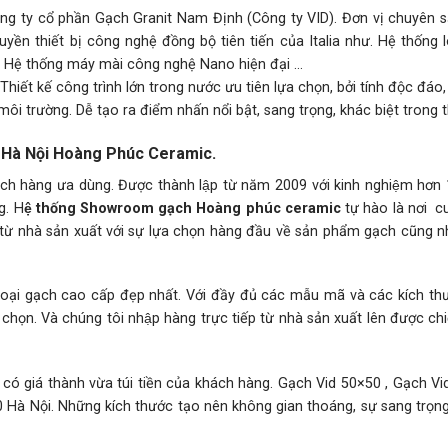
ng ty cổ phần Gạch Granit Nam Định (Công ty VID). Đơn vị chuyên s
ền thiết bị công nghệ đồng bộ tiên tiến của Italia như. Hệ thống l
i. Hệ thống máy mài công nghệ Nano hiện đại …
iết kế công trình lớn trong nước ưu tiên lựa chọn, bởi tính độc đáo
i trường. Dễ tạo ra điểm nhấn nổi bật, sang trọng, khác biệt trong th
) Hà Nội Hoàng Phúc Ceramic.
ách hàng ưa dùng. Được thành lập từ năm 2009 với kinh nghiệm hơ
ng. H
ệ thống Showroom gạch Hoàng phúc ceramic
tự hào là nơi c
từ nhà sản xuất với sự lựa chọn hàng đầu về sản phẩm gạch cũng n
ại gạch cao cấp đẹp nhất. Với đầy đủ các mẫu mã và các kích thư
chọn. Và chúng tôi nhập hàng trực tiếp từ nhà sản xuất lên được chi
ng có giá thành vừa túi tiền của khách hàng. Gạch Vid 50×50 , Gạch V
Hà Nội. Những kích thước tạo nên không gian thoáng, sự sang trọng 