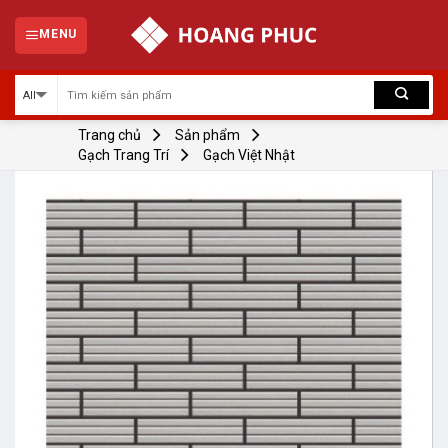
Skip
to
MENU
content
Trang chủ
Sản phẩm
Gạch Trang Trí
Gạch Việt Nhật