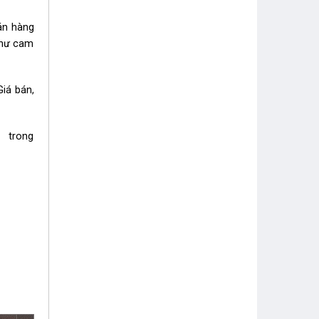
bán hàng
như cam
Giá bán,
i trong