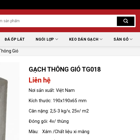
ĐÁ ỐP LÁT
NGÓI LỢP
KEO DÁN GẠCH
SÀN GỖ
Thông Gió
GẠCH THÔNG GIÓ TG018
Liên hệ
Nơi sản xuất: Việt Nam
Kích thước: 190x190x65 mm
Cân nặng: 2,5-3 kg/v, 25v/ m2
Đóng gói: 4v/ thùng
Màu: Xám /Chất liệu xi măng