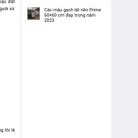
oặc đất
gười sử
Các mẫu gạch lát nền Prime
60×60 cm đẹp trong năm
2023
ng tôi là