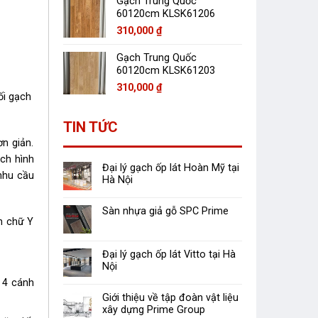
Gạch Trung Quốc
60120cm KLSK61206
310,000
₫
Gạch Trung Quốc
60120cm KLSK61203
310,000
₫
ối gạch
TIN TỨC
n giản.
ch hình
Đại lý gạch ốp lát Hoàn Mỹ tại
nhu cầu
Hà Nội
Sàn nhựa giả gỗ SPC Prime
ốn chữ Y
Đại lý gạch ốp lát Vitto tại Hà
Nội
 4 cánh
Giới thiệu về tập đoàn vật liệu
xây dựng Prime Group