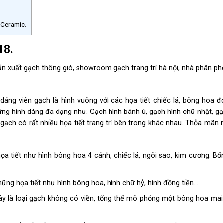
c Ceramic.
18.
n xuất gạch thông gió, showroom gạch trang trí hà nội, nhà phân ph
áng viên gạch là hình vuông với các họa tiết chiếc lá, bông hoa đơ
ng hình dáng đa dạng như. Gạch hình bánh ú, gạch hình chữ nhật, gạ
ạch có rất nhiều họa tiết trang trí bên trong khác nhau. Thỏa mãn 
ọa tiết như hình bông hoa 4 cánh, chiếc lá, ngôi sao, kim cương. B
ững họa tiết như hình bông hoa, hình chữ hỷ, hình đồng tiền…
y là loại gạch không có viền, tổng thể mô phỏng một bông hoa mai