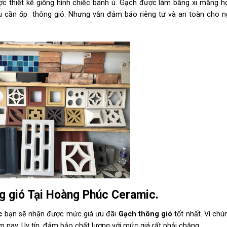
c thiết kế giống hình chiếc bánh ú. Gạch được làm bằng xi măng h
ầu cần ốp thông gió. Nhưng vẫn đảm bảo riêng tư và an toàn cho n
g gió Tại Hoàng Phúc Ceramic.
c
bạn sẽ nhận được mức giá ưu đãi
Gạch thông gió
tốt nhất. Vì chú
 nay. Uy tín, đảm bảo chất lượng với mức giá rất phải chăng.