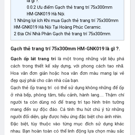
là gì ?.
0.0.2
Ưu điểm Gạch thẻ trang trí 75x300mm
HM-GNK019 Hà Nội.
1
Những lợi ích Khi mua Gạch thẻ trang trí 75x300mm
HM-GNK019 Hà Nội Tại Hoàng Phúc Ceramic.
2
Địa Chỉ Nhà Phân Gạch thẻ trang trí 75x300mm.
Gạch thẻ trang trí 75x300mm HM-GNK019 là gì ?.
Gạch ốp lát trang trí
là một trong những vật liệu phá
cách trong thiết kế xây dựng, với phong cách tao nhã.
Hoa văn đơn giản hoặc hoa văn đơn màu mang lại vẻ
đẹp quý phái cho căn nhà của bạn.
Gạch thẻ ốp trang trí có thể sử dụng không những để ốp
ở nhà bếp, phòng tăm, tiểu cảnh, hành lang….. Thậm chí
người ta còn dùng nó để trang trí tạo hình trên tường
mang đến sự độc đáo. Cá tính thu hút chú ý từ những
người đối diện, gây được hiệu ứng đặc biệt cho ánh nhìn.
Đặc biệt, tùy thuộc vào từng mục đích sử dụng khác
nhau. Bạn hoàn toàn có thể linh động lựa chọn màu sắc