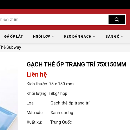
ĐÁ ỐP LÁT
NGÓI LỢP
KEO DÁN GẠCH
SÀN GỖ
Thẻ Subway
GẠCH THẺ ỐP TRANG TRÍ 75X150MM
Liên hệ
Kích thước: 75 x 150 mm
Khối lượng: 18kg/ hộp
Loại: Gạch thẻ ốp trang trí
Màu sắc: Xanh dương
Xuất xứ: Trung Quốc