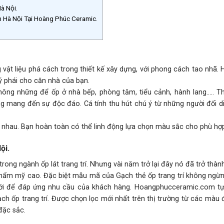
à Nội.
Hà Nội Tại Hoàng Phúc Ceramic.
vật liệu phá cách trong thiết kế xây dựng, với phong cách tao nhã.
 phái cho căn nhà của bạn.
ông những để ốp ở nhà bếp, phòng tăm, tiểu cảnh, hành lang….. T
ờng mang đến sự độc đáo. Cá tính thu hút chú ý từ những người đối d
 nhau. Bạn hoàn toàn có thể linh động lựa chọn màu sắc cho phù hợ
ội.
rong ngành ốp lát trang trí. Nhưng vài năm trở lại đây nó đã trở thàn
 thẩm mỹ cao. Đặc biệt mẫu mã của Gạch thẻ ốp trang trí không ngừ
mới để đáp ứng nhu cầu của khách hàng. Hoangphucceramic.com tự
ch ốp trang trí. Được chọn lọc mới nhất trên thị trường từ các màu
đặc sắc.