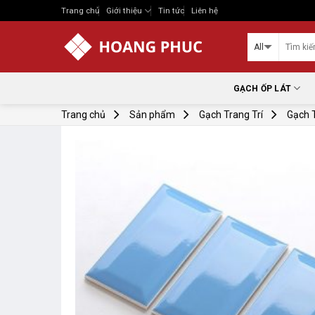
Skip
Trang chủ
Giới thiệu
Tin tức
Liên hệ
to
content
GẠCH ỐP LÁT
Trang chủ
Sản phẩm
Gạch Trang Trí
Gạch 