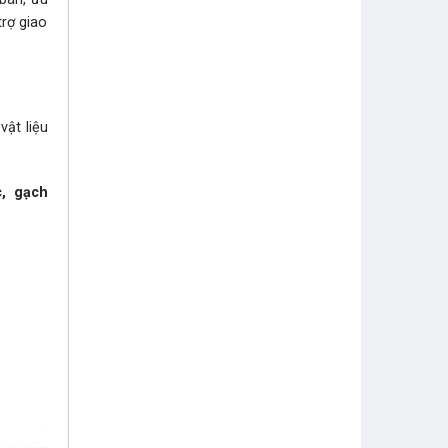
trợ giao
ật liệu
c, gạch