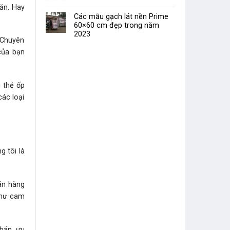
ăn. Hay
Các mẫu gạch lát nền Prime
60×60 cm đẹp trong năm
2023
 Chuyên
của bạn
 thẻ ốp
các loại
g tôi là
án hàng
như cam
 bán, ưu