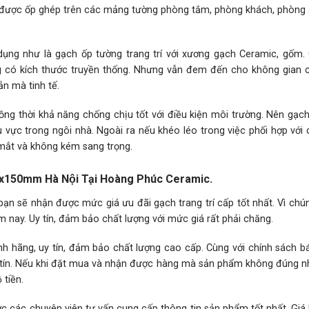
i được ốp ghép trên các mảng tường phòng tắm, phòng khách, phòng 
ụng như là gạch ốp tường trang trí với xương gạch Ceramic, gốm.
g có kích thước truyền thống. Nhưng vẫn đem đến cho không gian 
n mà tinh tế.
ng thời khả năng chống chịu tốt với điều kiện môi trường. Nên gạch
 vực trong ngôi nhà. Ngoài ra nếu khéo léo trong việc phối hợp với 
 mắt và không kém sang trọng.
75x150mm Hà Nội Tại Hoàng Phúc Ceramic.
ạn sẽ nhận được mức giá ưu đãi gạch trang trí cấp tốt nhất. Vì chún
 nay. Uy tín, đảm bảo chất lượng với mức giá rất phải chăng.
 hãng, uy tín, đảm bảo chất lượng cao cấp. Cùng với chính sách b
hân tín. Nếu khi đặt mua và nhận được hàng mà sản phẩm không đúng 
tiền.
c các chuyên viên tư vấn cung cấp thông tin sản phẩm tốt nhất. Giá