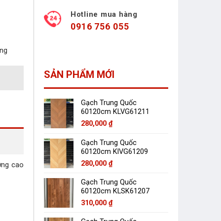
Hotline mua hàng
0916 756 055
àng
SẢN PHẨM MỚI
Gạch Trung Quốc
60120cm KLVG61211
280,000
₫
Gạch Trung Quốc
60120cm KlVG61209
280,000
₫
ợng cao
Gạch Trung Quốc
60120cm KLSK61207
310,000
₫