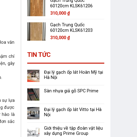
Gạch Trung Quốc
60120cm KLSK61206
310,000
₫
Gạch Trung Quốc
60120cm KLSK61203
310,000
₫
 Hoa văn
TIN TỨC
hậm chí
iện, gây
Đại lý gạch ốp lát Hoàn Mỹ tại
p.
Hà Nội
Sàn nhựa giả gỗ SPC Prime
h sự lựa
ng được
Đại lý gạch ốp lát Vitto tại Hà
 hào là
Nội
 đơn sắc
Giới thiệu về tập đoàn vật liệu
xây dựng Prime Group