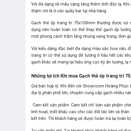
Với đa dạng về mẫu càng tăng thêm tính độc lạ. Kh
thậm chí là ở các quầy bar tại nhà hàng.
Gạch thẻ ốp trang trí 75x150mm thường được sử d
dụng nên hoàn toàn có thể thay thế gạch ốp tườn
một phong cách trầm lắng nhưng sang trọng, đơn giả
Với kiểu dáng đặc biệt đa dạng màu sắc hoa văn, đồ
trang trí có thể sử dụng để tường ở hầu hết các khu
gạch khác sẽ mang lại hiệu ứng cực kỳ ấn tượng, lạ
Những lợi ích Khi mua Gạch thẻ ốp trang trí 
Giá bán hợp lý: Khi đến với Showroom Hoàng Phúc b
đại lý phân phối lớn, chuyên cung cấp gạch nhiều năm
Cam kết sản phẩm: Cam kết chỉ bán sản phẩm chính
linh hoạt, triết khấu cao cho các đối tác lớn và t
kết trên. Thì khách hàng sẽ được hoàn trả lại toàn bộ 
Tư vấn miễn phí: Tại Hoàng phúc khách hàng sẽ đượ