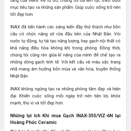
tảng của INAX. Kể từ đó, chúng tôi đã liên tục theo đuổi
mục tiêu tạo ra những sản phẩm. Giúp cuộc sống trở nên
tốt đẹp hơn.
INAX đã tiến hành các sáng kiến đầy thử thách như bồn
cầu có chức năng xịt rửa đầu tiên của Nhật Bản. Vòi
nước tự động, tự tái tạo năng lượng, hay gạch nội thất có
khả năng điều hòa không khí trong phòng. Đồng thời,
chúng tôi cũng rèn giũa kĩ năng của mình để chế tạo ra
những dòng gạch tinh tế. Với kết cấu và màu sắc trang
nhã mang âm hưởng bốn mùa và văn hóa, truyền thống
Nhật Bản.
INAX không ngừng tạo ra những phòng tắm đẹp và hiện
đại. Khiến cuộc sống mỗi ngày trở nên tiện lợi, khỏe
mạnh, thú vị và tốt đẹp hơn.
Những lợi ích Khi mua Gạch INAX-355/VIZ-6N tại
Hoàng Phúc Ceramic