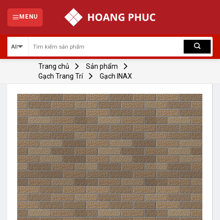
Skip
to
MENU
content
Trang chủ
Sản phẩm
Gạch Trang Trí
Gạch INAX