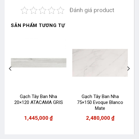
Đánh giá product
SẢN PHẨM TƯƠNG TỰ
Gạch Tây Ban Nha
Gạch Tây Ban Nha
L
20×120 ATACAMA GRIS
75×150 Evoque Blanco
Mate
1,445,000
₫
2,480,000
₫