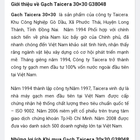
Giới thiệu về Gạch Taicera 30×30 G38048
Gach Taicera 30×30
là sản phẩm của công ty Taicera.
Khu Công Nghiệp Gò Dầu, Xã Phước Thái, Huyện Long
Thành, Tỉnh Đồng Nai. Năm 1994 Phối hợp với chính
sách tiến về phía Nam lúc bấy giờ của Chính phủ, đã
nhanh chóng đến Việt Nam khảo sát tình hình, nhận thấy
rằng ngành vật liệu xây dựng có cơ hội phát triển mạnh
mẽ. Tháng giêng năm 1994, Công ty Taicera trở thành
công ty gạch men đầu tư 100% vốn nước ngoài đầu tiên
tại Việt Nam.
Năm 1994 thành lập công ty.Năm 1997, Taicera vinh dự là
nhà máy gạch men đầu tiên tại Việt Nam được cấp
chứng nhận hệ thống chất lượng theo tiêu chuẩn quốc tế
– ISO 9002. Năm 2006 niêm yết cổ phiếu trên trung tâm
giao dịch chứng khoán Tp.Hồ Chí Minh. Năm 2008 được
đưa vào danh sách 500 doanh nghiệp lớn tại Việt Nam.
Những lợi ích Khi mua Gạch Taicera 30×30 G38048